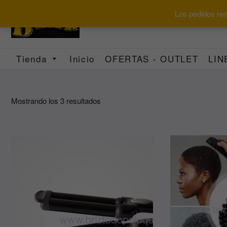
Saltar
Los pedidos reci
al
contenido
Tienda
Inicio
OFERTAS - OUTLET
LIN
Ordenado
Mostrando los 3 resultados
por
los
últimos