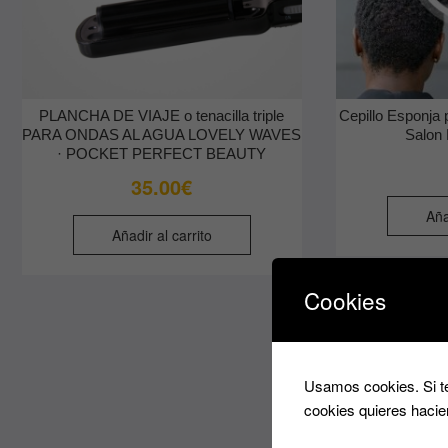
PLANCHA DE VIAJE o tenacilla triple
Cepillo Esponja 
PARA ONDAS AL AGUA LOVELY WAVES
Salon 
· POCKET PERFECT BEAUTY
35.00
€
Aña
Añadir al carrito
Cookies
Usamos cookies. Si te
cookies quieres hacie