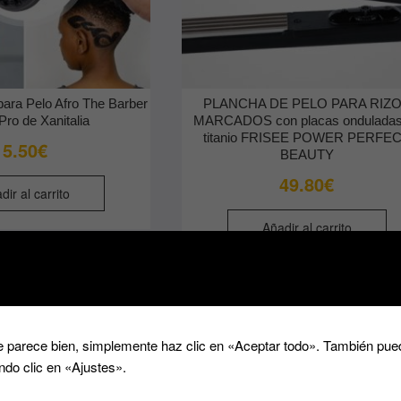
para Pelo Afro The Barber
PLANCHA DE PELO PARA RIZ
Pro de Xanitalia
MARCADOS con placas onduladas
titanio FRISEE POWER PERFE
5.50
€
BEAUTY
49.80
€
dir al carrito
Añadir al carrito
 parece bien, simplemente haz clic en «Aceptar todo». También pued
ndo clic en «Ajustes».