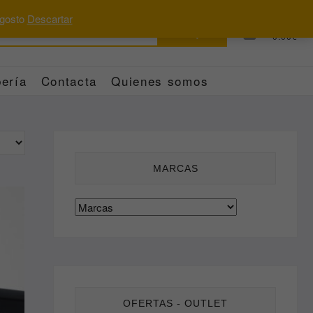
 agosto
Descartar
Buscar
0
Total
0.00€
por:
ería
Contacta
Quienes somos
MARCAS
OFERTAS - OUTLET