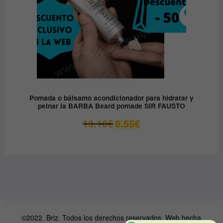
Pomada o bálsamo acondicionador para hidratar y
peinar la BARBA Beard pomade SIR FAUSTO
El
El
13.10
€
6.55
€
precio
precio
original
actual
era:
es:
13.10€.
6.55€.
©2022. Briz. Todos los derechos reservados. Web hecha