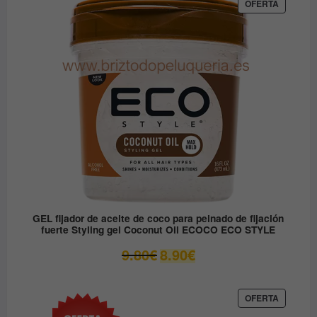
era:
es:
PRODUC
OFERTA
EN
12.30€.
6.15€.
OFERTA
GEL fijador de aceite de coco para peinado de fijación
fuerte Styling gel Coconut Oil ECOCO ECO STYLE
El
El
9.80
€
8.90
€
precio
precio
original
actual
era:
es:
PRODUC
OFERTA
EN
9.80€.
8.90€.