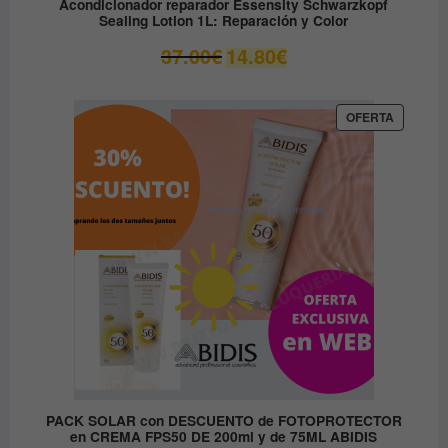
Acondicionador reparador Essensity Schwarzkopf
Sealing Lotion 1L: Reparación y Color
El
El
37.00
€
14.80
€
precio
precio
original
actual
era:
es:
PRODUC
OFERTA
EN
37.00€.
14.80€.
OFERTA
PACK SOLAR con DESCUENTO de FOTOPROTECTOR
en CREMA FPS50 DE 200ml y de 75ML ABIDIS