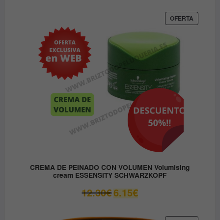
original
actual
era:
es:
PRODUC
OFERTA
EN
37.45€.
31.80€.
OFERTA
CREMA DE PEINADO CON VOLUMEN Volumising
cream ESSENSITY SCHWARZKOPF
El
El
12.30
€
6.15
€
precio
precio
original
actual