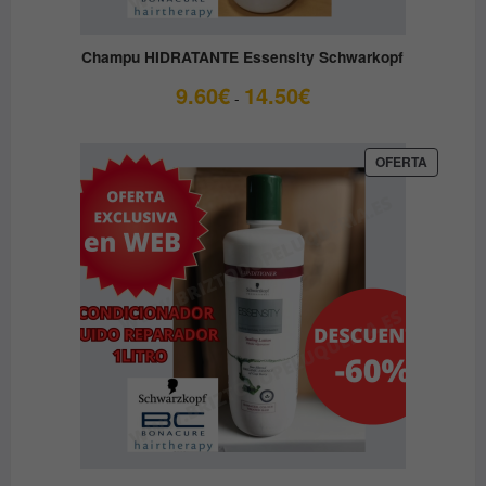
Champu HIDRATANTE Essensity Schwarkopf
Rango
9.60
€
14.50
€
-
de
precios:
desde
PRODUC
OFERTA
EN
9.60€
OFERTA
hasta
14.50€