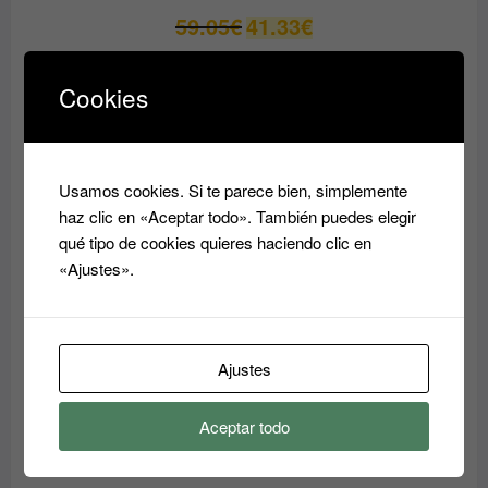
El
El
59.05
€
41.33
€
precio
precio
original
actual
Cookies
era:
es:
PRODUCTO
OFERTA
EN
59.05€.
41.33€.
OFERTA
Usamos cookies. Si te parece bien, simplemente
haz clic en «Aceptar todo». También puedes elegir
qué tipo de cookies quieres haciendo clic en
«Ajustes».
Ajustes
Crema Superhidratante AQUA RESET ABIDIS
Aceptar todo
El
El
37.45
€
31.80
€
precio
precio