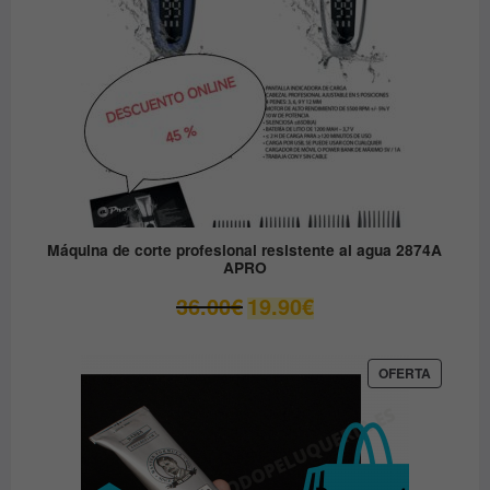
Máquina de corte profesional resistente al agua 2874A
APRO
El
El
36.00
€
19.90
€
precio
precio
original
actual
era:
es:
PRODUC
OFERTA
EN
36.00€.
19.90€.
OFERTA