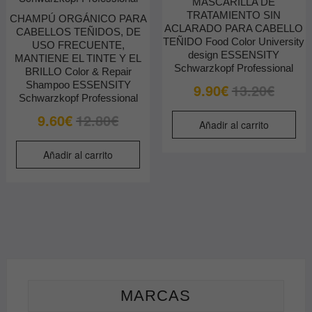
MASCARILLA DE
TRATAMIENTO SIN
CHAMPÚ ORGÁNICO PARA
ACLARADO PARA CABELLO
CABELLOS TEÑIDOS, DE
TEÑIDO Food Color University
USO FRECUENTE,
design ESSENSITY
MANTIENE EL TINTE Y EL
Schwarzkopf Professional
BRILLO Color & Repair
Shampoo ESSENSITY
El
El
9.90
€
13.20
€
Schwarzkopf Professional
precio
precio
El
El
9.60
€
12.80
€
original
actual
Añadir al carrito
precio
precio
era:
es:
original
actual
13.20€.
9.90€.
Añadir al carrito
era:
es:
12.80€.
9.60€.
MARCAS