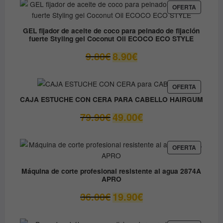
era:
es:
PRODUC
OFERTA
EN
12.30€.
6.15€.
OFERTA
GEL fijador de aceite de coco para peinado de fijación
fuerte Styling gel Coconut Oil ECOCO ECO STYLE
El
El
9.80
€
8.90
€
precio
precio
original
actual
era:
es:
PRODUC
OFERTA
EN
9.80€.
8.90€.
CAJA ESTUCHE CON CERA PARA CABELLO HAIRGUM
OFERTA
El
El
79.90
€
49.00
€
precio
precio
original
actual
era:
es:
PRODUC
OFERTA
EN
79.90€.
49.00€.
OFERTA
Máquina de corte profesional resistente al agua 2874A
APRO
El
El
36.00
€
19.90
€
precio
precio
original
actual