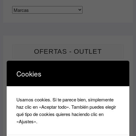
OFERTAS - OUTLET
PRODUCTO
OFERTA
Cookies
EN
Champu HIDRATANTE Essensity Schwarkopf
OFERTA
Rango
9.60
€
14.50
€
-
de
Usamos cookies. Si te parece bien, simplemente
precios:
haz clic en «Aceptar todo». También puedes elegir
desde
PRODUC
OFERTA
EN
9.60€
qué tipo de cookies quieres haciendo clic en
Acondicionador reparador Essensity Schwarzkopf
OFERTA
Sealing Lotion 1L: Reparación y Color
hasta
«Ajustes».
14.50€
El
El
37.00
€
14.80
€
precio
precio