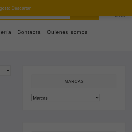
 agosto
Descartar
Buscar
0
Total
0.00€
por:
ería
Contacta
Quienes somos
MARCAS