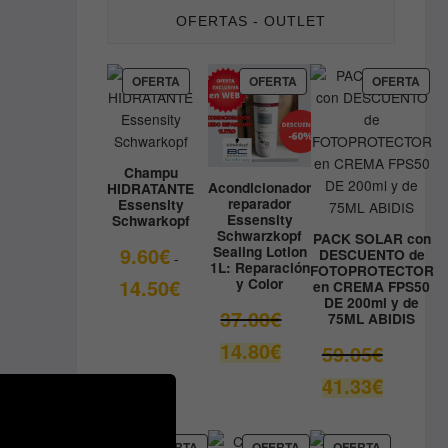
OFERTAS - OUTLET
PRODUCTO
PRODUCTO
PRO
OFERTA
OFERTA
OFERTA
EN
EN
EN
OFERTA
OFERTA
OFE
Champu
Acondicionador
HIDRATANTE
reparador
Essensity
Essensity
Schwarkopf
Schwarzkopf
PACK SOLAR con
9.60
€
Sealing Lotion
DESCUENTO de
-
1L: Reparación
FOTOPROTECTOR
Rango
14.50
€
y Color
en CREMA FPS50
DE 200ml y de
de
El
37.00
€
75ML ABIDIS
precios:
precio
El
14.80
€
desde
El
59.05
€
original
precio
9.60€
precio
era:
El
41.33
€
actual
hasta
original
37.00€.
precio
es:
14.50€
era:
actual
14.80€.
59.05€.
es:
PRODUCTO
PRODUCTO
PRODUCT
OFERTA
OFERTA
OFERTA