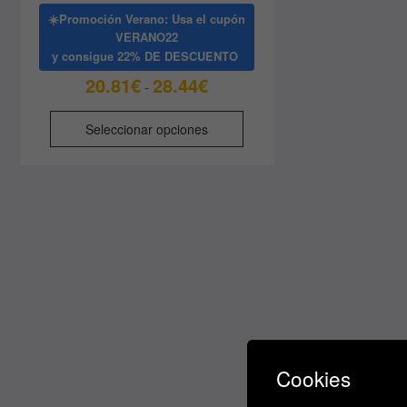
☀️Promoción Verano: Usa el cupón
VERANO22
y consigue
22% DE DESCUENTO
Rango
20.81
€
28.44
€
-
de
Este
precios:
Seleccionar opciones
producto
desde
tiene
20.81€
múltiples
hasta
variantes.
28.44€
Las
opciones
se
pueden
elegir
en
la
Cookies
página
de