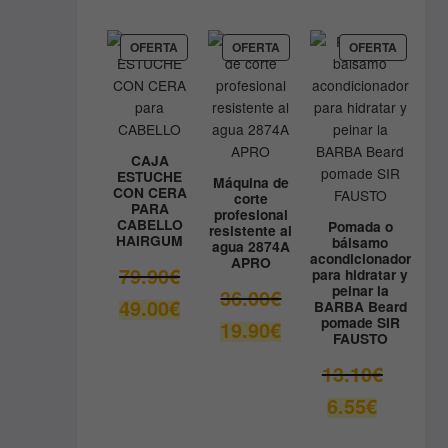
precio
era:
actual
9.80€.
es:
PRODUCTO
PRODUCTO
PRODUC
OFERTA
OFERTA
OFERTA
EN
EN
EN
8.90€.
OFERTA
OFERTA
OFERTA
CAJA
ESTUCHE
Máquina de
CON CERA
corte
PARA
profesional
CABELLO
Pomada o
resistente al
HAIRGUM
bálsamo
agua 2874A
acondicionador
APRO
El
79.90
€
para hidratar y
peinar la
precio
El
36.00
€
El
49.00
€
BARBA Beard
original
precio
pomade SIR
precio
El
19.90
€
era:
original
FAUSTO
actual
precio
79.90€.
era:
es:
actual
El
13.10
€
36.00€.
49.00€.
es:
precio
El
6.55
€
19.90€.
original
precio
era:
actual