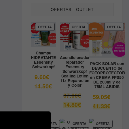
OFERTAS - OUTLET
PRODUCTO
PRODUCTO
PRO
OFERTA
OFERTA
OFERTA
EN
EN
EN
OFERTA
OFERTA
OFE
Champu
HIDRATANTE
Acondicionador
Essensity
reparador
PACK SOLAR con
Schwarkopf
Essensity
DESCUENTO de
Schwarzkopf
FOTOPROTECTOR
9.60
€
Sealing Lotion
en CREMA FPS50
-
1L: Reparación
DE 200ml y de
Rango
14.50
€
y Color
75ML ABIDIS
de
El
37.00
€
El
59.05
€
precios:
precio
precio
El
14.80
€
desde
El
41.33
€
original
original
precio
9.60€
precio
era:
era:
actual
hasta
actual
37.00€.
59.05€.
es:
14.50€
es:
PRODUCTO
PRODUCTO
PRODUCT
OFERTA
OFERTA
OFERTA
14.80€.
EN
EN
EN