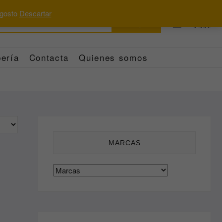
 agosto
Descartar
Buscar
0
Total
0.00€
por:
ería
Contacta
Quienes somos
MARCAS