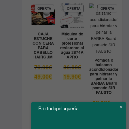
actual
9.80€.
es:
PRODUCTO
PRODUCTO
PRODUC
OFERTA
OFERTA
OFERTA
EN
EN
EN
8.90€.
OFERTA
OFERTA
OFERTA
CAJA
Máquina de
ESTUCHE
corte
CON CERA
profesional
PARA
resistente al
CABELLO
agua 2874A
HAIRGUM
APRO
Pomada o
bálsamo
El
El
79.90
€
36.00
€
acondicionador
precio
precio
para hidratar y
El
El
49.00
€
19.90
€
original
original
peinar la
precio
precio
BARBA Beard
era:
era:
actual
actual
pomade SIR
79.90€.
36.00€.
FAUSTO
es:
es:
49.00€.
19.90€.
El
13.10
€
precio
Briztodopeluquería
El
6.55
€
original
precio
era:
actual
13.10€.