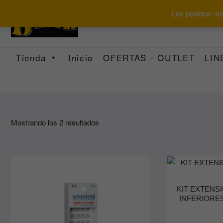
Saltar
Los pedidos reci
al
contenido
Tienda
Inicio
OFERTAS - OUTLET
LIN
Ordenado
Mostrando los 2 resultados
por
los
últimos
KIT EXTENS
INFERIORE