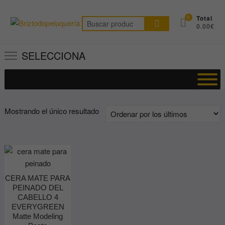
Saltar
al
0
Total
Buscar
0.00€
contenido
por:
SELECCIONA
Mostrando el único resultado
CERA MATE PARA
PEINADO DEL
CABELLO 4
EVERYGREEN
Matte Modeling