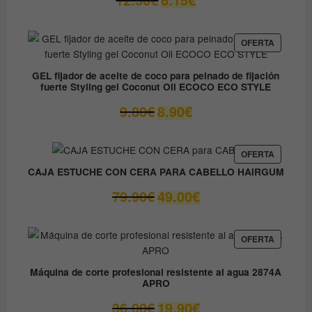
precio
precio
original
actual
era:
es:
PRODUC
OFERTA
EN
12.30€.
6.15€.
OFERTA
GEL fijador de aceite de coco para peinado de fijación
fuerte Styling gel Coconut Oil ECOCO ECO STYLE
El
El
9.80
€
8.90
€
precio
precio
original
actual
era:
es:
PRODUC
OFERTA
EN
9.80€.
8.90€.
CAJA ESTUCHE CON CERA PARA CABELLO HAIRGUM
OFERTA
El
El
79.90
€
49.00
€
precio
precio
original
actual
era:
es:
PRODUC
OFERTA
EN
79.90€.
49.00€.
OFERTA
Máquina de corte profesional resistente al agua 2874A
APRO
El
El
36.00
€
19.90
€