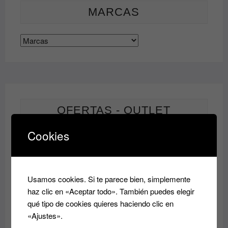
MARCAS
OFERTAS - OUTLET
Cookies
PRODUCTO
OFERTA
EN
Champu HIDRATANTE Essensity Schwarkopf
OFERTA
Rango
9.60
€
14.50
€
-
Usamos cookies. Si te parece bien, simplemente
de
haz clic en «Aceptar todo». También puedes elegir
precios:
desde
qué tipo de cookies quieres haciendo clic en
PRODUC
OFERTA
EN
9.60€
«Ajustes».
Acondicionador reparador Essensity Schwarzkopf
OFERTA
Sealing Lotion 1L: Reparación y Color
hasta