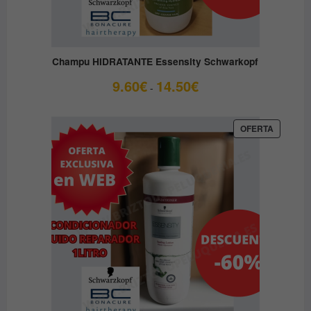
Champu HIDRATANTE Essensity Schwarkopf
Rango
9.60
€
14.50
€
-
de
precios:
desde
PRODUC
OFERTA
EN
9.60€
OFERTA
hasta
14.50€