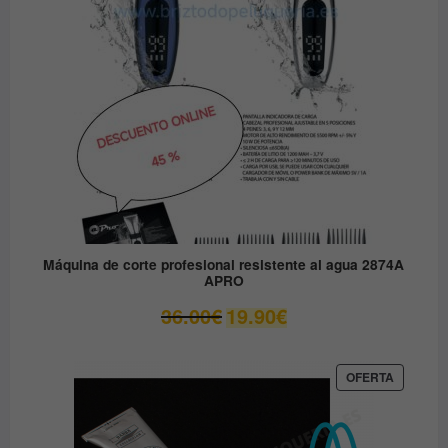
Máquina de corte profesional resistente al agua 2874A
APRO
El
El
36.00
€
19.90
€
precio
precio
original
actual
era:
es:
PRODUC
OFERTA
EN
36.00€.
19.90€.
OFERTA