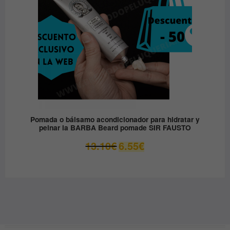
Pomada o bálsamo acondicionador para hidratar y
peinar la BARBA Beard pomade SIR FAUSTO
El
El
13.10
€
6.55
€
precio
precio
original
actual
era:
es:
13.10€.
6.55€.