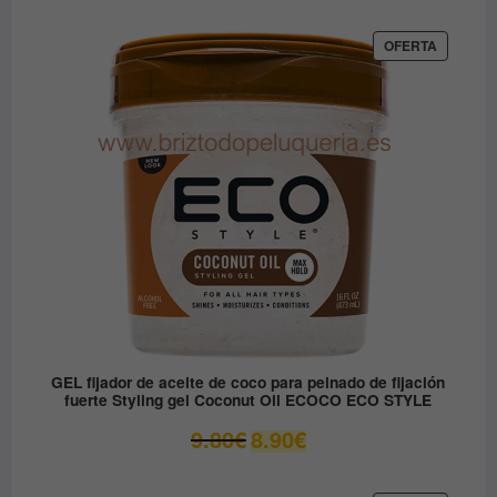
original
actual
era:
es:
PRODUC
OFERTA
EN
12.30€.
6.15€.
OFERTA
GEL fijador de aceite de coco para peinado de fijación
fuerte Styling gel Coconut Oil ECOCO ECO STYLE
El
El
9.80
€
8.90
€
precio
precio
original
actual