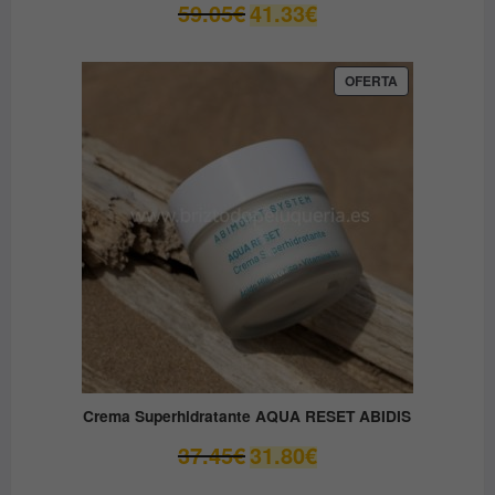
El
El
59.05
€
41.33
€
precio
precio
original
actual
era:
es:
PRODUCTO
OFERTA
EN
59.05€.
41.33€.
OFERTA
Crema Superhidratante AQUA RESET ABIDIS
El
El
37.45
€
31.80
€
precio
precio