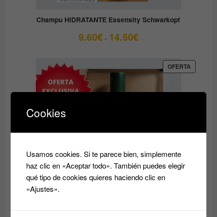
Champu HIDRATANTE Essensity Schwarkopf
Rango
9.60
€
14.50
€
-
de
precios:
desde
PRODUC
OFERTA
EN
9.60€
OFERTA
hasta
14.50€
Cookies
Usamos cookies. Si te parece bien, simplemente
haz clic en «Aceptar todo». También puedes elegir
qué tipo de cookies quieres haciendo clic en
«Ajustes».
Acondicionador reparador Essensity Schwarzkopf