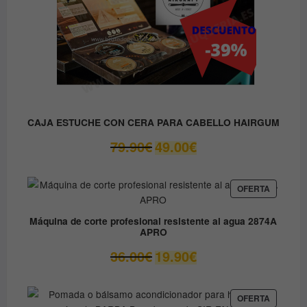
CAJA ESTUCHE CON CERA PARA CABELLO HAIRGUM
El
El
79.90
€
49.00
€
precio
precio
original
actual
era:
es:
PRODUC
OFERTA
EN
79.90€.
49.00€.
OFERTA
Máquina de corte profesional resistente al agua 2874A
APRO
El
El
36.00
€
19.90
€
precio
precio
original
actual
era:
es:
PRODUC
OFERTA