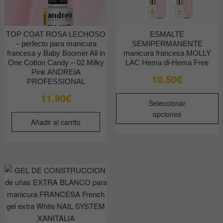
TOP COAT ROSA LECHOSO
ESMALTE
– perfecto para manicura
SEMIPERMANENTE
francesa y Baby Boomer All in
manicura francesa MOLLY
One Cotton Candy – 02 Milky
LAC Hema di-Hema Free
Pink ANDREIA
10.50
€
PROFESSIONAL
11.90
€
E
Seleccionar
p
opciones
t
Añadir al carrito
m
v
L
o
s
p
e
e