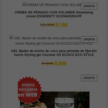
original
actual
era:
es:
PRODUC
OFERTA
EN
37.45€.
31.80€.
CREMA DE PEINADO CON VOLUMEN Volumising
OFERTA
cream ESSENSITY SCHWARZKOPF
El
El
12.30
€
6.15
€
precio
precio
original
actual
era:
es:
PRODUC
OFERTA
EN
12.30€.
6.15€.
OFERTA
GEL fijador de aceite de coco para peinado de fijación
fuerte Styling gel Coconut Oil ECOCO ECO STYLE
El
El
9.80
€
8.90
€
precio
precio
original
actual
era:
es:
PRODUC
OFERTA
EN
9.80€.
8.90€.
OFERTA