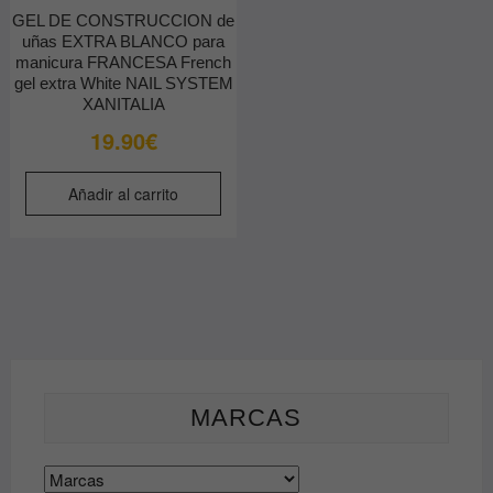
l
GEL DE CONSTRUCCION de
p
uñas EXTRA BLANCO para
d
manicura FRANCESA French
gel extra White NAIL SYSTEM
p
XANITALIA
19.90
€
Añadir al carrito
MARCAS