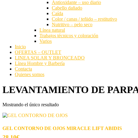
Antioxidante – uso diario
Experiencia
Cabello dañado
Para que
Caída
nuestra web
Color / canas / teñido – restitutivo
funcione lo
Nutritivo – pelo seco
mejor posible
Línea natural
durante tu
Trabajos técnicos y coloración
visita. Si
Varios
rechaza estas
Inicio
cookies,
OFERTAS – OUTLET
algunas
LINEA SOLAR Y BRONCEADO
funcionalidades
Línea Hombre y Barbería
desaparecerán
Contacta
de la web.
Quienes somos
LEVANTAMIENTO DE PARP
Marketing
Al compartir
tus intereses y
Mostrando el único resultado
comportamiento
mientras visitas
nuestro sitio,
aumentas la
GEL CONTORNO DE OJOS MIRACLE LIFT ABIDIS
posibilidad de
ver contenido y
28.10
€