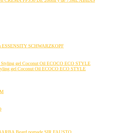
CREMA FPS50 DE 200ml y de 75ML ABIDIS
am ESSENSITY SCHWARZKOPF
rte Styling gel Coconut Oil ECOCO ECO STYLE
UM