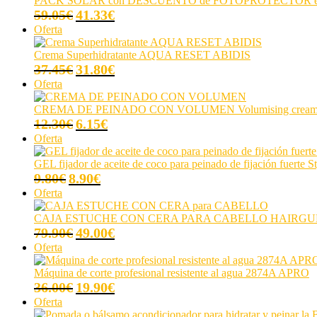
PACK SOLAR con DESCUENTO de FOTOPROTECTOR en 
37.00€.
14.80€.
El
El
59.05
€
41.33
€
precio
precio
Producto
Oferta
original
actual
en
era:
es:
oferta
Crema Superhidratante AQUA RESET ABIDIS
59.05€.
41.33€.
El
El
37.45
€
31.80
€
precio
precio
Producto
Oferta
original
actual
en
era:
es:
oferta
CREMA DE PEINADO CON VOLUMEN Volumising cre
37.45€.
31.80€.
El
El
12.30
€
6.15
€
precio
precio
Producto
Oferta
original
actual
en
era:
es:
oferta
GEL fijador de aceite de coco para peinado de fijación fue
12.30€.
6.15€.
El
El
9.80
€
8.90
€
precio
precio
Producto
Oferta
original
actual
en
era:
es:
oferta
CAJA ESTUCHE CON CERA PARA CABELLO HAIRG
9.80€.
8.90€.
El
El
79.90
€
49.00
€
precio
precio
Producto
Oferta
original
actual
en
era:
es:
oferta
Máquina de corte profesional resistente al agua 2874A APRO
79.90€.
49.00€.
El
El
36.00
€
19.90
€
precio
precio
Producto
Oferta
original
actual
en