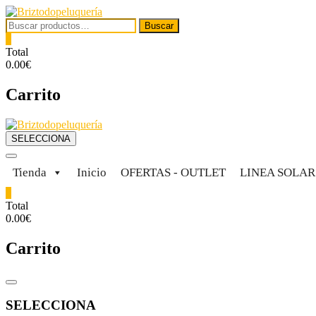
Saltar
al
Buscar
Buscar
contenido
por:
0
Total
0.00€
Carrito
SELECCIONA
Tienda
Inicio
OFERTAS - OUTLET
LINEA SOLA
0
Total
0.00€
Carrito
Menú
del
SELECCIONA
catálogo
Necesarias