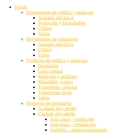
Estas
Tienda
cookies no
Herramientas de estética y manicura
son
Aparatos eléctricos
opcionales.
Protección y Desechables
Son
Utillaje
necesarias
Varios
para que
Herramientas de peluquería
funcione la
Aparatos eléctricos
web.
Utillaje
Varios
Productos de estética y manicura
Depilación
Estadísticas
Línea natural
Para que
Manicura y pedicura
podamos
Maquillaje «color»
mejorar la
Tratamiento corporal
funcionalidad
Tratamiento facial
y estructura
Varios
de la web, en
Productos de peluquería
base a cómo
Acabado del cabello
se usa la
Cuidado del cabello
web.
Anti caspa – purificante
Anti grasa – rebalancing
Antifrizz – antiencrespamiento