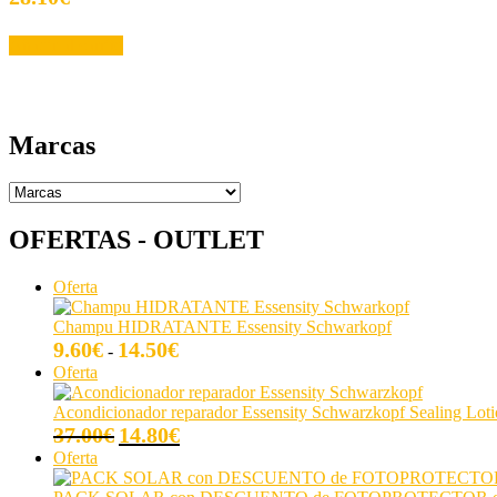
ofertas
personalizados.
Añadir al carrito
Marcas
OFERTAS - OUTLET
Producto
Oferta
en
oferta
Champu HIDRATANTE Essensity Schwarkopf
Rango
9.60
€
14.50
€
-
de
Producto
Oferta
precios:
en
desde
oferta
Acondicionador reparador Essensity Schwarzkopf Sealing Loti
9.60€
El
El
37.00
€
14.80
€
hasta
precio
precio
Producto
Oferta
14.50€
original
actual
en
era:
es:
oferta