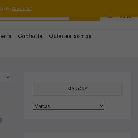
 agosto
Descartar
Buscar
0
Total
0.00€
por:
ería
Contacta
Quienes somos
MARCAS