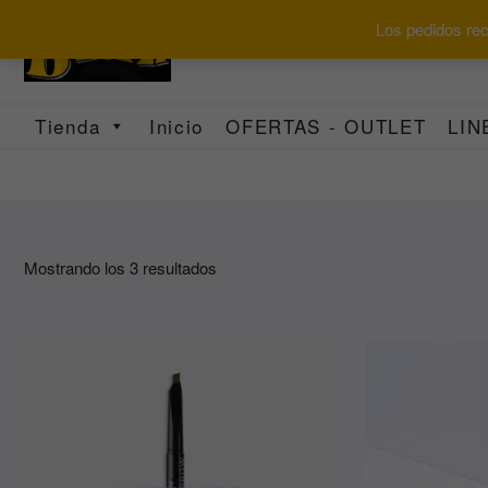
Saltar
Los pedidos reci
al
contenido
Tienda
Inicio
OFERTAS - OUTLET
LIN
Ordenado
Mostrando los 3 resultados
por
los
últimos