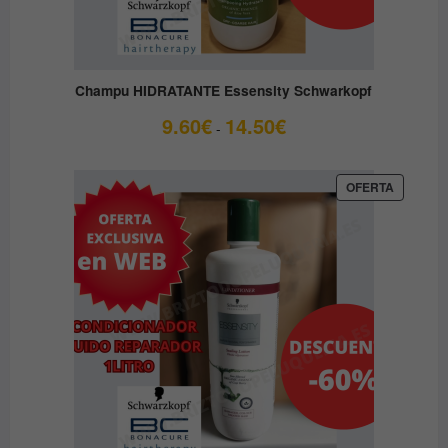
Champu HIDRATANTE Essensity Schwarkopf
Rango
9.60
€
14.50
€
-
de
precios:
desde
PRODUC
OFERTA
EN
9.60€
OFERTA
hasta
14.50€