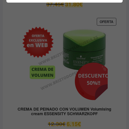
El
El
37.45
€
31.80
€
precio
precio
original
actual
era:
es:
PRODUC
OFERTA
EN
37.45€.
31.80€.
OFERTA
CREMA DE PEINADO CON VOLUMEN Volumising
cream ESSENSITY SCHWARZKOPF
El
El
12.30
€
6.15
€
precio
precio