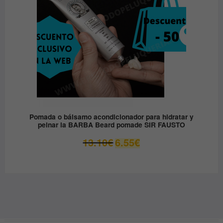
Pomada o bálsamo acondicionador para hidratar y
peinar la BARBA Beard pomade SIR FAUSTO
El
El
13.10
€
6.55
€
precio
precio
original
actual
era:
es:
13.10€.
6.55€.