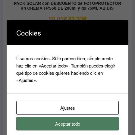
PACK SOLAR con DESCUENTO de FOTOPROTECTOR
en CREMA FPS50 DE 200ml y de 75ML ABIDIS
El
El
59.05
€
41.33
€
precio
precio
original
actual
Cookies
era:
es:
PRODUCTO
OFERTA
EN
59.05€.
41.33€.
OFERTA
Usamos cookies. Si te parece bien, simplemente
haz clic en «Aceptar todo». También puedes elegir
qué tipo de cookies quieres haciendo clic en
«Ajustes».
Ajustes
Aceptar todo
Crema Superhidratante AQUA RESET ABIDIS