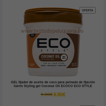
original
actual
era:
es:
PRODUC
OFERTA
EN
12.30€.
6.15€.
OFERTA
GEL fijador de aceite de coco para peinado de fijación
fuerte Styling gel Coconut Oil ECOCO ECO STYLE
El
El
9.80
€
8.90
€
precio
precio
original
actual