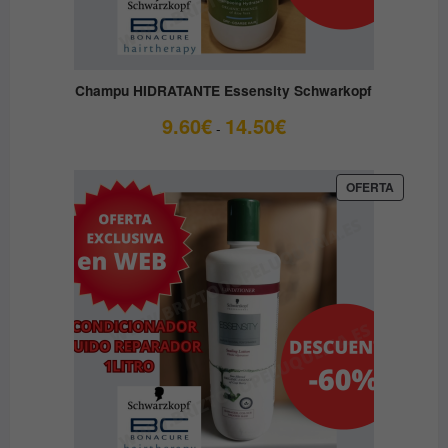
Champu HIDRATANTE Essensity Schwarkopf
Rango
9.60
€
14.50
€
-
de
precios:
desde
PRODUC
OFERTA
EN
9.60€
OFERTA
hasta
14.50€