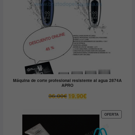
Máquina de corte profesional resistente al agua 2874A
APRO
El
El
36.00
€
19.90
€
precio
precio
original
actual
era:
es:
PRODUC
OFERTA
EN
36.00€.
19.90€.
OFERTA