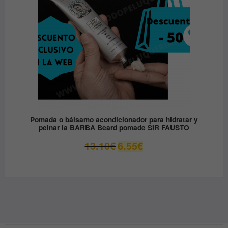
Pomada o bálsamo acondicionador para hidratar y
peinar la BARBA Beard pomade SIR FAUSTO
El
El
13.10
€
6.55
€
precio
precio
original
actual
era:
es:
13.10€.
6.55€.