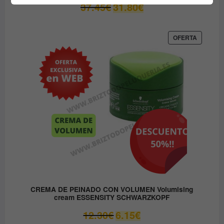
El
El
37.45
€
31.80
€
precio
precio
original
actual
era:
es:
PRODUC
OFERTA
EN
37.45€.
31.80€.
OFERTA
CREMA DE PEINADO CON VOLUMEN Volumising
cream ESSENSITY SCHWARZKOPF
El
El
12.30
€
6.15
€
precio
precio