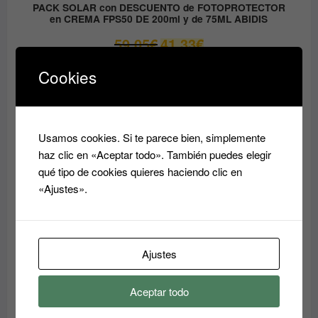
PACK SOLAR con DESCUENTO de FOTOPROTECTOR
en CREMA FPS50 DE 200ml y de 75ML ABIDIS
El
El
59.05
€
41.33
€
precio
precio
original
actual
Cookies
era:
es:
PRODUCTO
OFERTA
EN
59.05€.
41.33€.
OFERTA
Usamos cookies. Si te parece bien, simplemente
haz clic en «Aceptar todo». También puedes elegir
qué tipo de cookies quieres haciendo clic en
«Ajustes».
Ajustes
Aceptar todo
Crema Superhidratante AQUA RESET ABIDIS