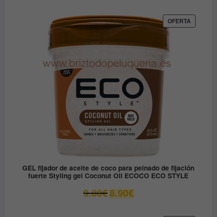
original
actual
era:
es:
PRODUC
OFERTA
EN
12.30€.
6.15€.
OFERTA
GEL fijador de aceite de coco para peinado de fijación
fuerte Styling gel Coconut Oil ECOCO ECO STYLE
El
El
9.80
€
8.90
€
precio
precio
original
actual