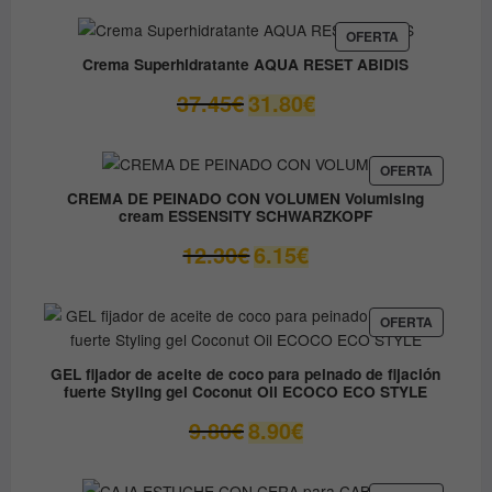
original
actual
era:
es:
PRODUCTO
OFERTA
EN
59.05€.
41.33€.
Crema Superhidratante AQUA RESET ABIDIS
OFERTA
El
El
37.45
€
31.80
€
precio
precio
original
actual
era:
es:
PRODUC
OFERTA
EN
37.45€.
31.80€.
CREMA DE PEINADO CON VOLUMEN Volumising
OFERTA
cream ESSENSITY SCHWARZKOPF
El
El
12.30
€
6.15
€
precio
precio
original
actual
era:
es:
PRODUC
OFERTA
EN
12.30€.
6.15€.
OFERTA
GEL fijador de aceite de coco para peinado de fijación
fuerte Styling gel Coconut Oil ECOCO ECO STYLE
El
El
9.80
€
8.90
€
precio
precio
original
actual