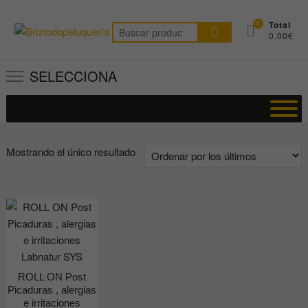
Saltar
al
0
Total
Buscar
0.00€
contenido
por:
SELECCIONA
Mostrando el único resultado
ROLL ON Post
Picaduras , alergias
e irritaciones