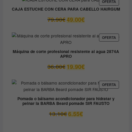
era:
es:
PRODUC
OFERTA
EN
9.80€.
8.90€.
CAJA ESTUCHE CON CERA PARA CABELLO HAIRGUM
OFERTA
El
El
79.90
€
49.00
€
precio
precio
original
actual
era:
es:
PRODUC
OFERTA
EN
79.90€.
49.00€.
OFERTA
Máquina de corte profesional resistente al agua 2874A
APRO
El
El
36.00
€
19.90
€
precio
precio
original
actual
era:
es:
PRODUC
OFERTA
EN
36.00€.
19.90€.
OFERTA
Pomada o bálsamo acondicionador para hidratar y
peinar la BARBA Beard pomade SIR FAUSTO
El
El
13.10
€
6.55
€
precio
precio
original
actual
era:
es: