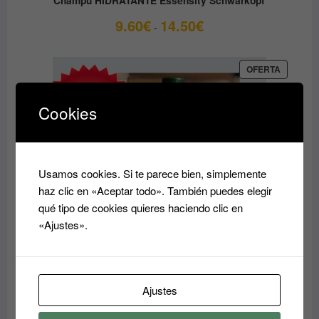
Champu HIDRATANTE Essensity Schwarkopf
Rango
9.60
€
14.50
€
-
de
precios:
desde
PRODUC
OFERTA
EN
9.60€
OFERTA
hasta
Cookies
14.50€
Usamos cookies. Si te parece bien, simplemente
haz clic en «Aceptar todo». También puedes elegir
qué tipo de cookies quieres haciendo clic en
«Ajustes».
Acondicionador reparador Essensity Schwarzkopf
Ajustes
Sealing Lotion 1L: Reparación y Color
El
El