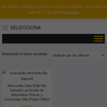
Saltar
Los pedidos recibidos hasta el 5 de Agosto (incluido), se enviarán a
al
0
Total
Buscar
partir del 17 de agosto
Descartar
0.00€
contenido
por:
SELECCIONA
Mostrando el único resultado
Mascarilla Ultra Brillo Bio
Naturell con Aceite de
Almendras Dulces y
Ceramidas Elfa Pharm 946ml
9.50
€