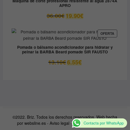
Máquina de corte profesional resistente al agua 2874A
APRO
El
El
36.00
€
19.90
€
precio
precio
original
actual
era:
es:
PRODUC
OFERTA
EN
36.00€.
19.90€.
OFERTA
Pomada o bálsamo acondicionador para hidratar y
peinar la BARBA Beard pomade SIR FAUSTO
El
El
13.10
€
6.55
€
precio
precio
original
actual
era:
es:
13.10€.
6.55€.
©2022. Briz. Todos los derechos reservados. Web hecha
Contacta por WhatsApp
por
websline.es
-
Aviso legal
-
Condiciones de venta