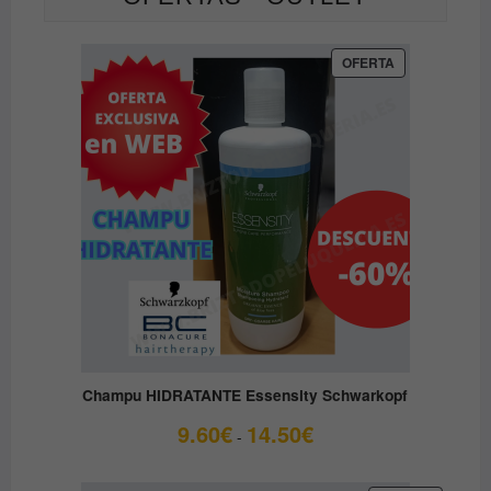
PRODUCTO
OFERTA
EN
OFERTA
Champu HIDRATANTE Essensity Schwarkopf
Rango
9.60
€
14.50
€
-
de
precios: