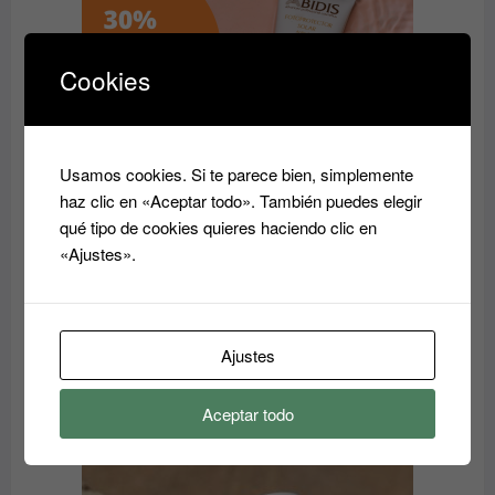
OFERTA
Cookies
Usamos cookies. Si te parece bien, simplemente
haz clic en «Aceptar todo». También puedes elegir
qué tipo de cookies quieres haciendo clic en
«Ajustes».
PACK SOLAR con DESCUENTO de FOTOPROTECTOR
en CREMA FPS50 DE 200ml y de 75ML ABIDIS
Ajustes
El
El
59.05
€
41.33
€
precio
precio
original
actual
Aceptar todo
era:
es:
PRODUCTO
OFERTA
EN
59.05€.
41.33€.
OFERTA