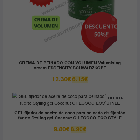
CREMA DE PEINADO CON VOLUMEN Volumising
cream ESSENSITY SCHWARZKOPF
El
El
12.30
€
6.15
€
precio
precio
original
actual
era:
es:
PRODUC
OFERTA
EN
12.30€.
6.15€.
OFERTA
GEL fijador de aceite de coco para peinado de fijación
fuerte Styling gel Coconut Oil ECOCO ECO STYLE
El
El
9.80
€
8.90
€
precio
precio