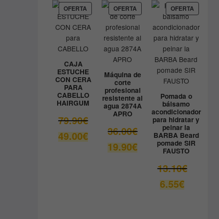
9.80€.
es:
PRODUCTO
PRODUCTO
PRODUC
OFERTA
OFERTA
OFERTA
EN
EN
EN
8.90€.
OFERTA
OFERTA
OFERTA
CAJA
ESTUCHE
Máquina de
CON CERA
corte
PARA
profesional
CABELLO
Pomada o
resistente al
HAIRGUM
bálsamo
agua 2874A
acondicionador
APRO
El
79.90
€
para hidratar y
peinar la
precio
El
36.00
€
El
49.00
€
BARBA Beard
original
precio
pomade SIR
precio
El
19.90
€
era:
original
FAUSTO
actual
precio
79.90€.
era:
es:
actual
El
13.10
€
36.00€.
49.00€.
es:
precio
El
6.55
€
19.90€.
original
precio
era:
actual
13.10€.
es: