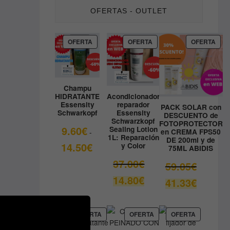
OFERTAS - OUTLET
PRODUCTO
PRODUCTO
PRO
OFERTA
OFERTA
OFERTA
EN
EN
EN
OFERTA
OFERTA
OFE
Champu
HIDRATANTE
Acondicionador
Essensity
reparador
PACK SOLAR con
Schwarkopf
Essensity
DESCUENTO de
Schwarzkopf
FOTOPROTECTOR
9.60
€
Sealing Lotion
en CREMA FPS50
-
1L: Reparación
DE 200ml y de
Rango
14.50
€
y Color
75ML ABIDIS
de
El
37.00
€
El
59.05
€
precios:
precio
precio
El
14.80
€
desde
El
41.33
€
original
original
precio
9.60€
precio
era:
era:
actual
hasta
actual
37.00€.
59.05€.
es:
14.50€
es:
PRODUCTO
PRODUCTO
PRODUCT
OFERTA
OFERTA
OFERTA
14.80€.
EN
EN
EN
41.33€.