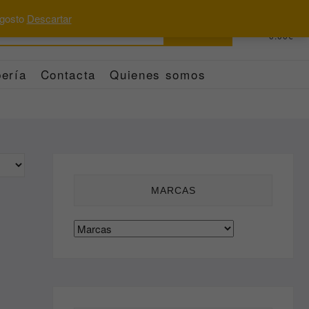
 agosto
Descartar
Buscar
0
Total
0.00€
por:
ería
Contacta
Quienes somos
MARCAS