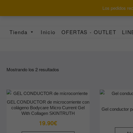
Saltar
Los pedidos reci
al
contenido
Tienda
Inicio
OFERTAS - OUTLET
LIN
Ordenado
Mostrando los 2 resultados
por
los
últimos
GEL CONDUCTOR de microcorriente con
colágeno Bodycare Micro Current Gel
Gel conductor p
With Collagen SKINTRUTH
19.90
€