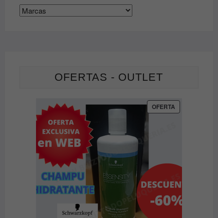
página
de
producto
OFERTAS - OUTLET
PRODUCTO
OFERTA
EN
OFERTA