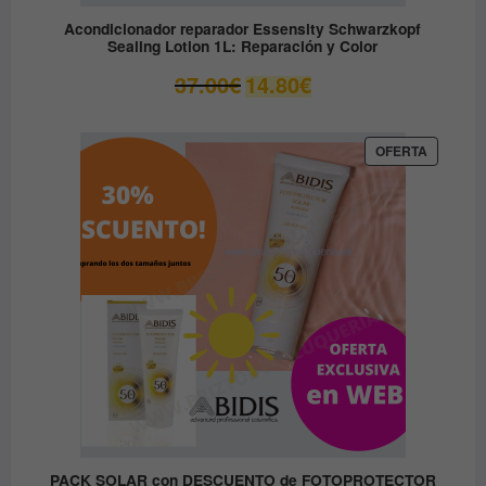
Acondicionador reparador Essensity Schwarzkopf
Sealing Lotion 1L: Reparación y Color
El
El
37.00
€
14.80
€
precio
precio
original
actual
era:
es:
PRODUC
OFERTA
EN
37.00€.
14.80€.
OFERTA
PACK SOLAR con DESCUENTO de FOTOPROTECTOR