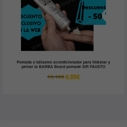
Pomada o bálsamo acondicionador para hidratar y
peinar la BARBA Beard pomade SIR FAUSTO
El
El
13.10
€
6.55
€
precio
precio
original
actual
era:
es:
13.10€.
6.55€.