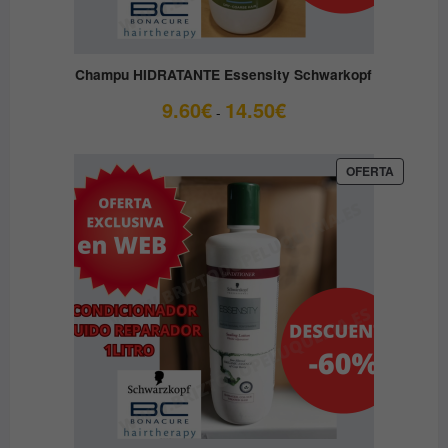
Champu HIDRATANTE Essensity Schwarkopf
Rango
9.60
€
14.50
€
-
de
precios:
desde
PRODUC
OFERTA
EN
9.60€
OFERTA
hasta
14.50€