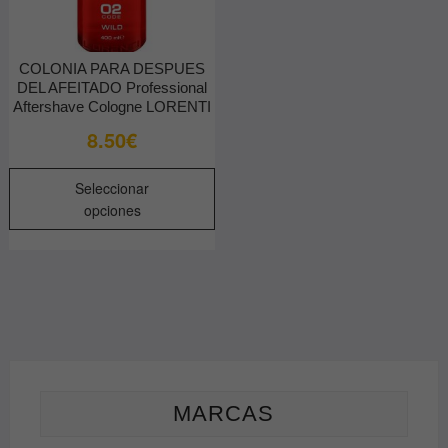
COLONIA PARA DESPUES
DEL AFEITADO Professional
Aftershave Cologne LORENTI
8.50
€
Este
Seleccionar
producto
opciones
tiene
múltiples
variantes.
Las
opciones
se
pueden
elegir
MARCAS
en
la