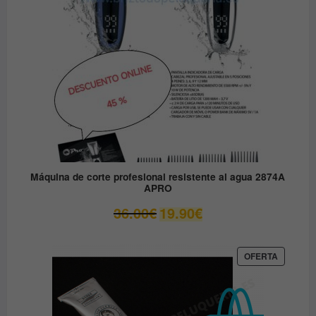
Máquina de corte profesional resistente al agua 2874A
APRO
El
El
36.00
€
19.90
€
precio
precio
original
actual
era:
es:
PRODUC
OFERTA
EN
36.00€.
19.90€.
OFERTA