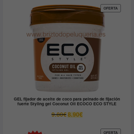
original
actual
era:
es:
PRODUC
OFERTA
EN
12.30€.
6.15€.
OFERTA
GEL fijador de aceite de coco para peinado de fijación
fuerte Styling gel Coconut Oil ECOCO ECO STYLE
El
El
9.80
€
8.90
€
precio
precio
original
actual
era:
es:
PRODUC
OFERTA