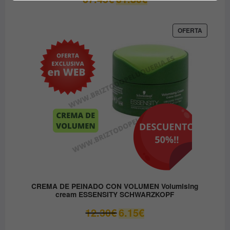
precio
precio
original
actual
era:
es:
PRODUC
OFERTA
EN
37.45€.
31.80€.
OFERTA
CREMA DE PEINADO CON VOLUMEN Volumising
cream ESSENSITY SCHWARZKOPF
El
El
12.30
€
6.15
€
precio
precio