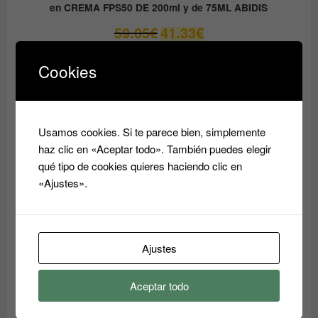
en CREMA FPS50 DE 200ml y de 75ML ABIDIS
El
El
59.05
€
41.33
€
precio
precio
original
actual
Cookies
era:
es:
PRODUCTO
OFERTA
EN
59.05€.
41.33€.
OFERTA
Usamos cookies. Si te parece bien, simplemente
haz clic en «Aceptar todo». También puedes elegir
qué tipo de cookies quieres haciendo clic en
«Ajustes».
Ajustes
Aceptar todo
Crema Superhidratante AQUA RESET ABIDIS
El
El
37.45
€
31.80
€