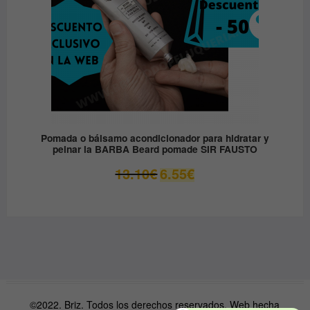
Pomada o bálsamo acondicionador para hidratar y
peinar la BARBA Beard pomade SIR FAUSTO
El
El
13.10
€
6.55
€
precio
precio
original
actual
era:
es:
13.10€.
6.55€.
©2022. Briz. Todos los derechos reservados. Web hecha