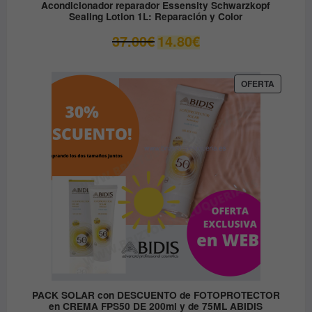
Acondicionador reparador Essensity Schwarzkopf
Sealing Lotion 1L: Reparación y Color
El
El
37.00
€
14.80
€
precio
precio
original
actual
era:
es:
PRODUC
OFERTA
EN
37.00€.
14.80€.
OFERTA
PACK SOLAR con DESCUENTO de FOTOPROTECTOR
en CREMA FPS50 DE 200ml y de 75ML ABIDIS