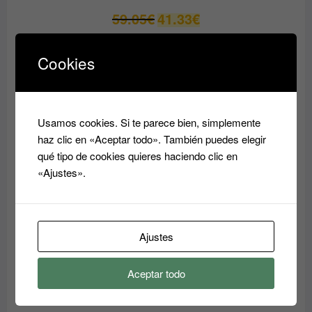
El
El
59.05
€
41.33
€
precio
precio
original
actual
Cookies
era:
es:
PRODUCTO
OFERTA
EN
59.05€.
41.33€.
OFERTA
Usamos cookies. Si te parece bien, simplemente
haz clic en «Aceptar todo». También puedes elegir
qué tipo de cookies quieres haciendo clic en
«Ajustes».
Ajustes
Crema Superhidratante AQUA RESET ABIDIS
Aceptar todo
El
El
37.45
€
31.80
€
precio
precio