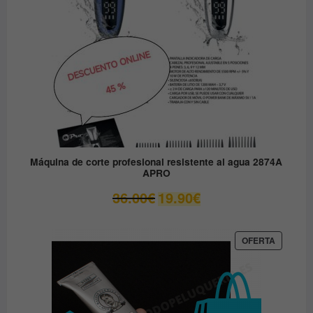
Máquina de corte profesional resistente al agua 2874A
APRO
El
El
36.00
€
19.90
€
precio
precio
original
actual
era:
es:
PRODUC
OFERTA
EN
36.00€.
19.90€.
OFERTA