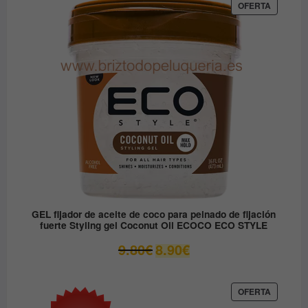
era:
es:
PRODUC
OFERTA
EN
12.30€.
6.15€.
OFERTA
GEL fijador de aceite de coco para peinado de fijación
fuerte Styling gel Coconut Oil ECOCO ECO STYLE
El
El
9.80
€
8.90
€
precio
precio
original
actual
era:
es:
PRODUC
OFERTA
EN
9.80€.
8.90€.