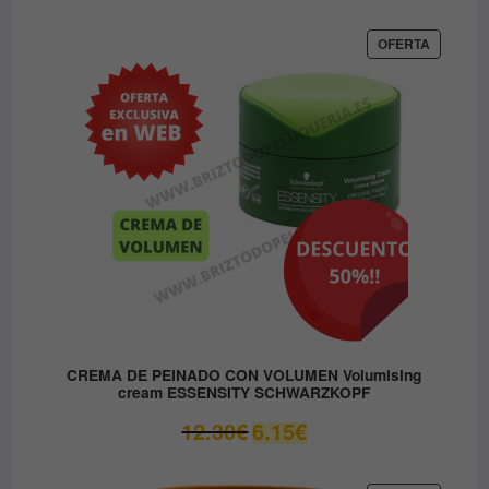
original
actual
era:
es:
PRODUC
OFERTA
EN
37.45€.
31.80€.
OFERTA
CREMA DE PEINADO CON VOLUMEN Volumising
cream ESSENSITY SCHWARZKOPF
El
El
12.30
€
6.15
€
precio
precio
original
actual