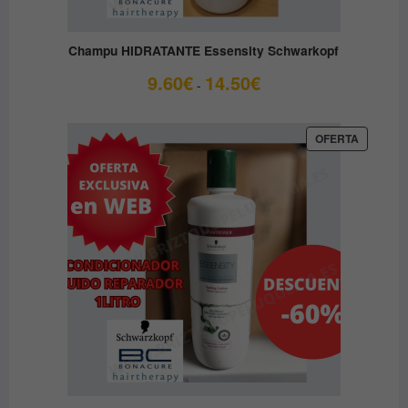
Champu HIDRATANTE Essensity Schwarkopf
Rango
9.60
€
14.50
€
-
de
precios:
desde
PRODUC
OFERTA
EN
9.60€
OFERTA
hasta
14.50€