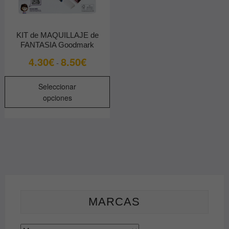
KIT de MAQUILLAJE de
FANTASIA Goodmark
Rango
4.30
€
8.50
€
-
de
Este
precios:
Seleccionar
producto
desde
opciones
tiene
4.30€
múltiples
hasta
variantes.
8.50€
Las
opciones
se
pueden
elegir
MARCAS
en
la
página