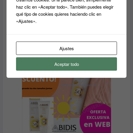
haz clic en «Aceptar todo». También puedes elegir
qué tipo de cookies quieres haciendo clic en
«Ajustes».
Acondicionador reparador Essensity Schwarzkopf
Sealing Lotion 1L: Reparación y Color
El
El
37.00
€
14.80
€
precio
precio
Ajustes
original
actual
era:
es:
PRODUC
OFERTA
EN
Aceptar todo
37.00€.
14.80€.
OFERTA