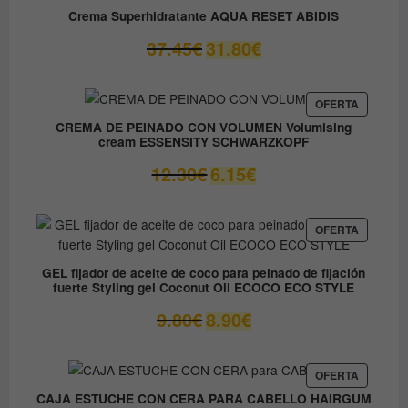
Crema Superhidratante AQUA RESET ABIDIS
El
El
37.45
€
31.80
€
precio
precio
original
actual
era:
es:
PRODUC
OFERTA
EN
37.45€.
31.80€.
CREMA DE PEINADO CON VOLUMEN Volumising
OFERTA
cream ESSENSITY SCHWARZKOPF
El
El
12.30
€
6.15
€
precio
precio
original
actual
era:
es:
PRODUC
OFERTA
EN
12.30€.
6.15€.
OFERTA
GEL fijador de aceite de coco para peinado de fijación
fuerte Styling gel Coconut Oil ECOCO ECO STYLE
El
El
9.80
€
8.90
€
precio
precio
original
actual
era:
es:
PRODUC
OFERTA
EN
9.80€.
8.90€.
CAJA ESTUCHE CON CERA PARA CABELLO HAIRGUM