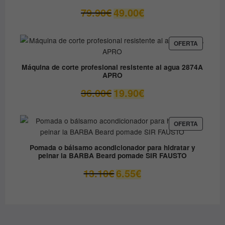
OFERTA
El
El
79.90
€
49.00
€
precio
precio
original
actual
era:
es:
PRODUC
OFERTA
EN
79.90€.
49.00€.
OFERTA
Máquina de corte profesional resistente al agua 2874A
APRO
El
El
36.00
€
19.90
€
precio
precio
original
actual
era:
es:
PRODUC
OFERTA
EN
36.00€.
19.90€.
OFERTA
Pomada o bálsamo acondicionador para hidratar y
peinar la BARBA Beard pomade SIR FAUSTO
El
El
13.10
€
6.55
€
precio
precio
original
actual
era:
es:
13.10€.
6.55€.