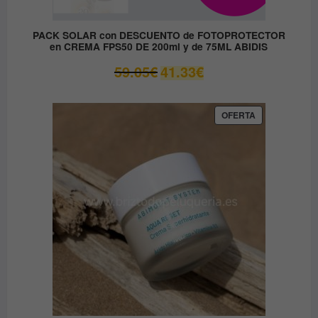
PACK SOLAR con DESCUENTO de FOTOPROTECTOR
en CREMA FPS50 DE 200ml y de 75ML ABIDIS
El
El
59.05
€
41.33
€
precio
precio
original
actual
era:
es:
PRODUCTO
OFERTA
EN
59.05€.
41.33€.
OFERTA