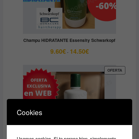
Champu HIDRATANTE Essensity Schwarkopf
Rango
9.60
€
14.50
€
-
de
precios:
desde
PRODUC
OFERTA
EN
9.60€
OFERTA
hasta
14.50€
Cookies
Usamos cookies. Si te parece bien, simplemente