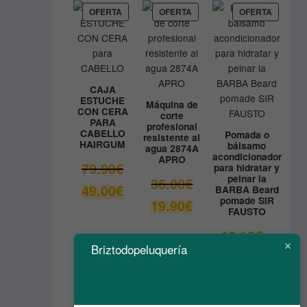
9.80€.
es:
PRODUCTO
PRODUCTO
PRODUC
OFERTA
OFERTA
OFERTA
EN
EN
EN
8.90€.
OFERTA
OFERTA
OFERTA
CAJA
ESTUCHE
Máquina de
CON CERA
corte
PARA
profesional
CABELLO
Pomada o
resistente al
HAIRGUM
bálsamo
agua 2874A
acondicionador
APRO
El
79.90
€
para hidratar y
peinar la
precio
El
36.00
€
El
49.00
€
BARBA Beard
original
precio
pomade SIR
precio
El
19.90
€
era:
original
FAUSTO
actual
precio
79.90€.
era:
es:
actual
El
13.10
€
36.00€.
49.00€.
es:
precio
Briztodopeluquería
El
6.55
€
19.90€.
original
precio
era:
actual
13.10€.
es: