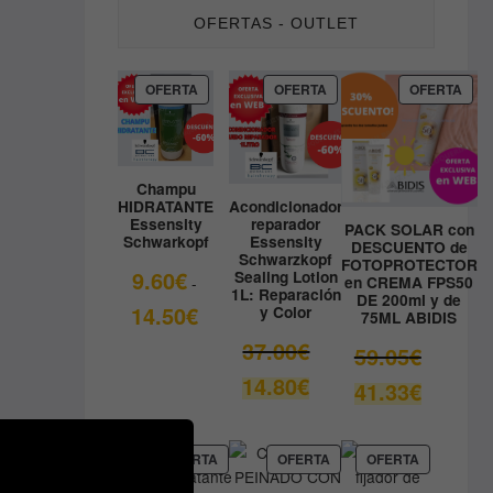
OFERTAS - OUTLET
PRODUCTO
PRODUCTO
PRO
OFERTA
OFERTA
OFERTA
EN
EN
EN
OFERTA
OFERTA
OFE
Champu
HIDRATANTE
Acondicionador
Essensity
reparador
PACK SOLAR con
Schwarkopf
Essensity
DESCUENTO de
Schwarzkopf
FOTOPROTECTOR
9.60
€
Sealing Lotion
en CREMA FPS50
-
1L: Reparación
DE 200ml y de
Rango
14.50
€
y Color
75ML ABIDIS
de
El
37.00
€
El
59.05
€
precios:
precio
precio
El
14.80
€
desde
El
41.33
€
original
original
precio
9.60€
precio
era:
era:
actual
hasta
actual
37.00€.
59.05€.
es:
14.50€
es:
PRODUCTO
PRODUCTO
PRODUCT
OFERTA
OFERTA
OFERTA
14.80€.
EN
EN
EN
41.33€.