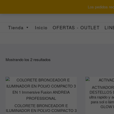
Saltar
Los pedidos reci
al
contenido
Tienda
Inicio
OFERTAS - OUTLET
LIN
Ordenado
Mostrando los 2 resultados
por
los
últimos
ACTIVADOR
DESTELLOS 
ultra rapido y 
para sol o l
COLORETE BRONCEADOR E
GLOW 
ILUMINADOR EN POLVO COMPACTO 3