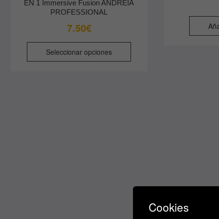
EN 1 Immersive Fusion ANDREIA
PROFESSIONAL
7.50
€
Aña
Este
Seleccionar opciones
producto
tiene
múltiples
variantes.
Las
opciones
se
pueden
elegir
en
la
página
de
Cookies
producto