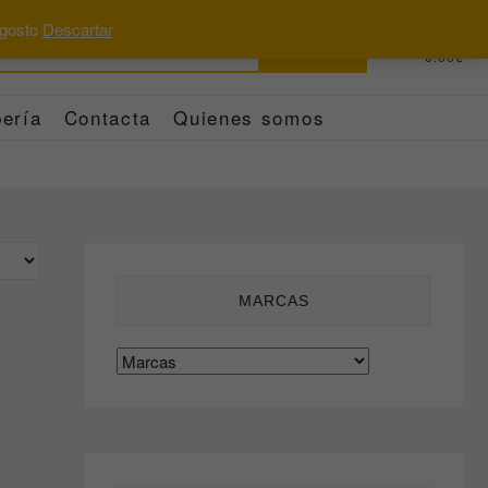
 agosto
Descartar
Buscar
0
Total
0.00€
por:
ería
Contacta
Quienes somos
MARCAS