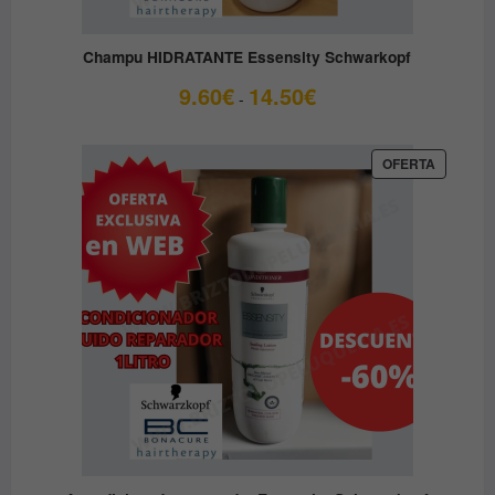
Champu HIDRATANTE Essensity Schwarkopf
Rango
9.60
€
14.50
€
-
de
precios:
desde
PRODUC
OFERTA
EN
9.60€
OFERTA
hasta
14.50€