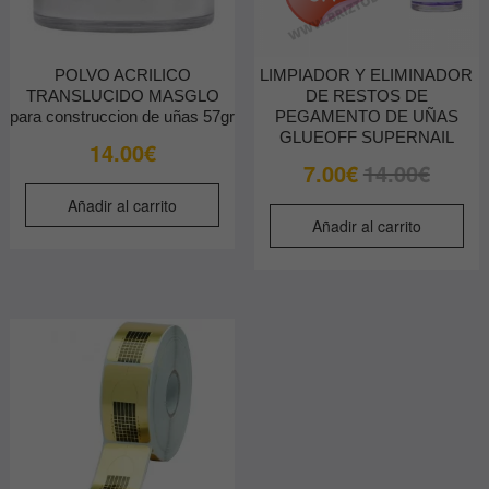
POLVO ACRILICO
LIMPIADOR Y ELIMINADOR
TRANSLUCIDO MASGLO
DE RESTOS DE
para construccion de uñas 57gr
PEGAMENTO DE UÑAS
GLUEOFF SUPERNAIL
14.00
€
El
El
7.00
€
14.00
€
precio
precio
Añadir al carrito
original
actual
Añadir al carrito
era:
es:
14.00€.
7.00€.