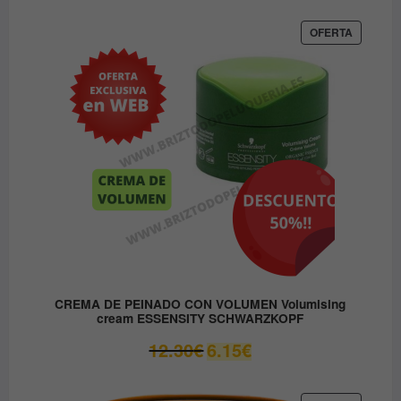
original
actual
era:
es:
PRODUC
OFERTA
EN
37.45€.
31.80€.
OFERTA
CREMA DE PEINADO CON VOLUMEN Volumising
cream ESSENSITY SCHWARZKOPF
El
El
12.30
€
6.15
€
precio
precio
original
actual