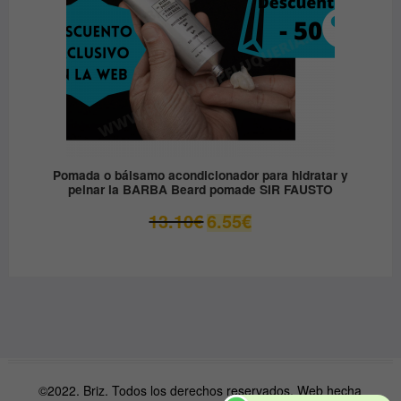
Pomada o bálsamo acondicionador para hidratar y
peinar la BARBA Beard pomade SIR FAUSTO
El
El
13.10
€
6.55
€
precio
precio
original
actual
era:
es:
13.10€.
6.55€.
©2022. Briz. Todos los derechos reservados. Web hecha