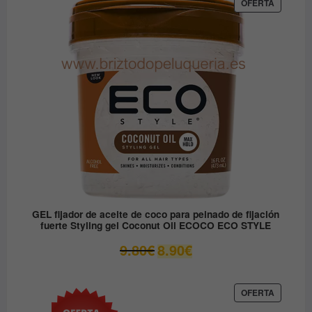
era:
es:
PRODUC
OFERTA
EN
12.30€.
6.15€.
OFERTA
GEL fijador de aceite de coco para peinado de fijación
fuerte Styling gel Coconut Oil ECOCO ECO STYLE
El
El
9.80
€
8.90
€
precio
precio
original
actual
era:
es:
PRODUC
OFERTA
EN
9.80€.
8.90€.