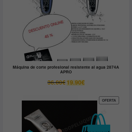
Máquina de corte profesional resistente al agua 2874A
APRO
El
El
36.00
€
19.90
€
precio
precio
original
actual
era:
es:
PRODUC
OFERTA
EN
36.00€.
19.90€.
OFERTA