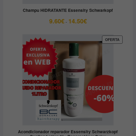
Champu HIDRATANTE Essensity Schwarkopf
Rango
9.60
€
14.50
€
-
de
precios:
desde
PRODUC
OFERTA
EN
9.60€
OFERTA
hasta
14.50€
Acondicionador reparador Essensity Schwarzkopf