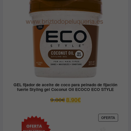
EN
12.30€.
6.15€.
OFERTA
GEL fijador de aceite de coco para peinado de fijación
fuerte Styling gel Coconut Oil ECOCO ECO STYLE
El
El
9.80
€
8.90
€
precio
precio
original
actual
era:
es:
PRODUC
OFERTA
EN
9.80€.
8.90€.
OFERTA