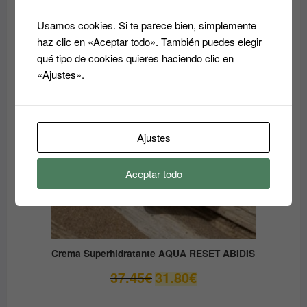
59.05
€
41.33
€
precio
precio
Usamos cookies. Si te parece bien, simplemente
original
actual
haz clic en «Aceptar todo». También puedes elegir
era:
es:
PRODUCTO
OFERTA
qué tipo de cookies quieres haciendo clic en
EN
59.05€.
41.33€.
OFERTA
«Ajustes».
Ajustes
Aceptar todo
Crema Superhidratante AQUA RESET ABIDIS
El
El
37.45
€
31.80
€
precio
precio
original
actual