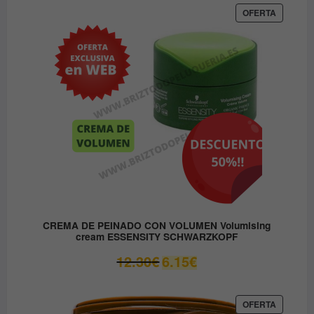
era:
es:
PRODUC
OFERTA
EN
37.45€.
31.80€.
OFERTA
CREMA DE PEINADO CON VOLUMEN Volumising
cream ESSENSITY SCHWARZKOPF
El
El
12.30
€
6.15
€
precio
precio
original
actual
era:
es:
PRODUC
OFERTA