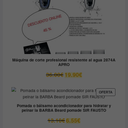
Máquina de corte profesional resistente al agua 2874A
APRO
El
El
36.00
€
19.90
€
precio
precio
original
actual
era:
es:
PRODUC
OFERTA
EN
36.00€.
19.90€.
OFERTA
Pomada o bálsamo acondicionador para hidratar y
peinar la BARBA Beard pomade SIR FAUSTO
El
El
13.10
€
6.55
€
precio
precio