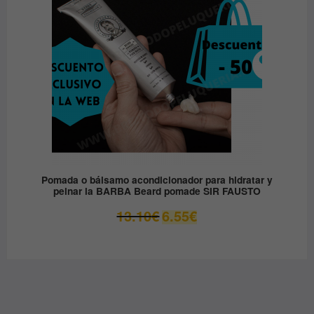
Pomada o bálsamo acondicionador para hidratar y
peinar la BARBA Beard pomade SIR FAUSTO
El
El
13.10
€
6.55
€
precio
precio
original
actual
era:
es:
13.10€.
6.55€.