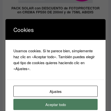
PACK SOLAR con DESCUENTO de FOTOPROTECTOR
en CREMA FPS50 DE 200ml y de 75ML ABIDIS
El
El
59.05
€
41.33
€
precio
precio
Cookies
original
actual
era:
es:
PRODUCTO
OFERTA
EN
59.05€.
41.33€.
OFERTA
Usamos cookies. Si te parece bien, simplemente
haz clic en «Aceptar todo». También puedes elegir
qué tipo de cookies quieres haciendo clic en
«Ajustes».
Ajustes
Aceptar todo
Crema Superhidratante AQUA RESET ABIDIS