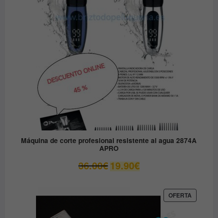
EN
79.90€.
49.00€.
OFERTA
Máquina de corte profesional resistente al agua 2874A
APRO
El
El
36.00
€
19.90
€
precio
precio
original
actual
era:
es:
PRODUC
OFERTA
EN
36.00€.
19.90€.
OFERTA