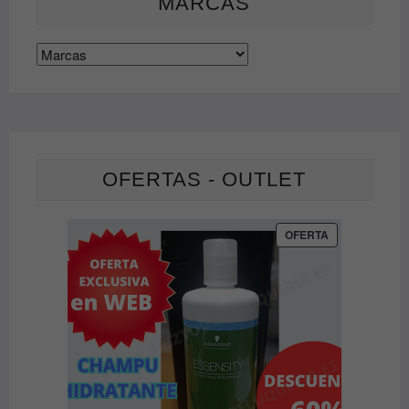
MARCAS
en
l
la
p
página
d
de
p
producto
OFERTAS - OUTLET
PRODUCTO
OFERTA
EN
OFERTA