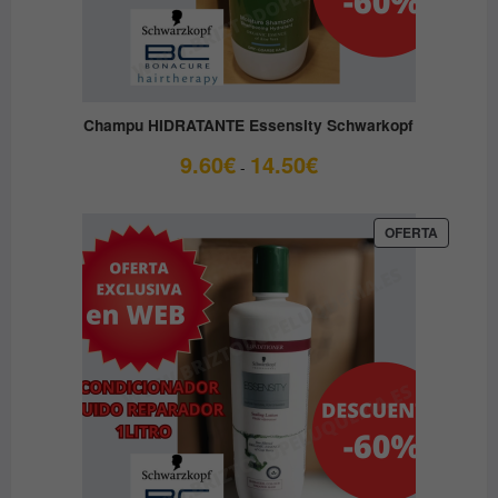
Champu HIDRATANTE Essensity Schwarkopf
Rango
9.60
€
14.50
€
-
de
precios:
desde
PRODUC
OFERTA
EN
9.60€
OFERTA
hasta
14.50€