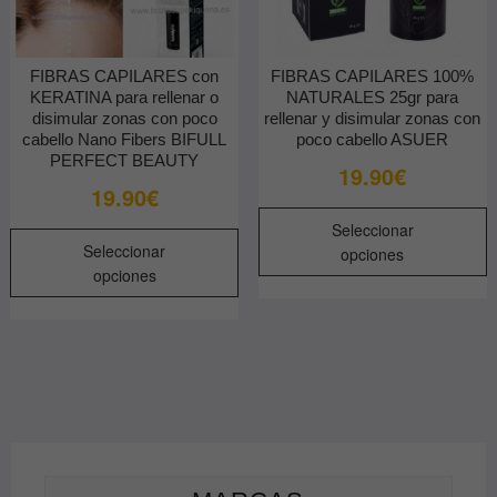
FIBRAS CAPILARES con
FIBRAS CAPILARES 100%
KERATINA para rellenar o
NATURALES 25gr para
disimular zonas con poco
rellenar y disimular zonas con
cabello Nano Fibers BIFULL
poco cabello ASUER
PERFECT BEAUTY
19.90
€
19.90
€
E
Seleccionar
Este
p
Seleccionar
opciones
producto
t
opciones
tiene
m
múltiples
v
variantes.
L
Las
o
opciones
s
se
p
pueden
e
elegir
e