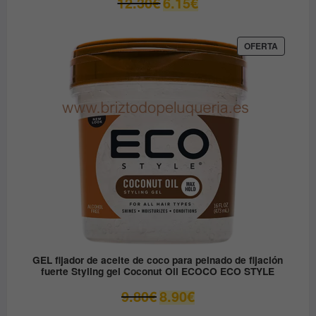
12.30
€
6.15
€
precio
precio
original
actual
era:
es:
PRODUC
OFERTA
EN
12.30€.
6.15€.
OFERTA
GEL fijador de aceite de coco para peinado de fijación
fuerte Styling gel Coconut Oil ECOCO ECO STYLE
El
El
9.80
€
8.90
€
precio
precio