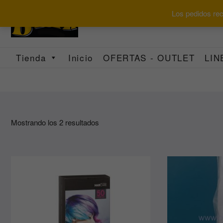
Saltar
Los pedidos reci
al
contenido
Tienda
Inicio
OFERTAS - OUTLET
LIN
Ordenado
Mostrando los 2 resultados
por
los
últimos