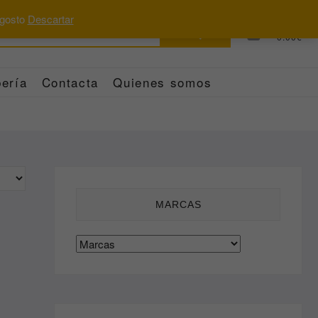
 agosto
Descartar
Buscar
0
Total
0.00€
por:
ería
Contacta
Quienes somos
MARCAS