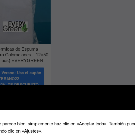
érmicas de Espuma
ara Coloraciones – 12×50
00 uds) EVERYGREEN
 Verano: Usa el cupón
VERANO22
2% DE DESCUENTO
12.70
€
dir al carrito
 parece bien, simplemente haz clic en «Aceptar todo». También pued
ndo clic en «Ajustes».