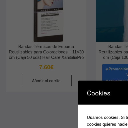
Bandas Térmicas de Espuma
Bandas T
Reutilizables para Coloraciones – 11×30
Reutilizables p
cm (Caja 50 uds) Hair Care XanitaliaPro
cm (Caja 1
7.60
€
☀️Promoción
y consigue
2
Añadir al carrito
Cookies
Aña
Usamos cookies. Si te
cookies quieres hacie