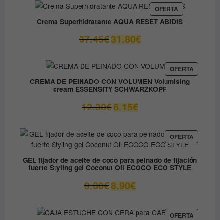
era:
es:
PRODUCTO
OFERTA
EN
59.05€.
41.33€.
Crema Superhidratante AQUA RESET ABIDIS
OFERTA
El
El
37.45
€
31.80
€
precio
precio
original
actual
era:
es:
PRODUC
OFERTA
EN
37.45€.
31.80€.
CREMA DE PEINADO CON VOLUMEN Volumising
OFERTA
cream ESSENSITY SCHWARZKOPF
El
El
12.30
€
6.15
€
precio
precio
original
actual
era:
es:
PRODUC
OFERTA
EN
12.30€.
6.15€.
OFERTA
GEL fijador de aceite de coco para peinado de fijación
fuerte Styling gel Coconut Oil ECOCO ECO STYLE
El
El
9.80
€
8.90
€
precio
precio
original
actual
era:
es:
PRODUC
OFERTA