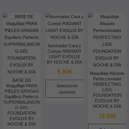
múltiples
opciones
variantes.
se
Las
pueden
opciones
elegir
se
en
pueden
la
elegir
página
Iluminador Cara y
en
de
Cuerpo RADIANT
la
producto
LIGHT EVOLUX
página
BY NOCHE & DÍA
de
5.90
€
Maquillaje Alisante
producto
Perfeccionador
BASE DE
PERFECTING
Seleccionar
Maquillaje PARA
LISS
PIELES GRASAS
opciones
FOUNDATION
Equilibrio Perfecto
Este
EVOLUX BY
SUPERBALANCIN
NOCHE & DÍA
producto
G GEL
FOUNDATION
12.50
€
tiene
EVOLUX BY
múltiples
NOCHE & DÍA
variantes.