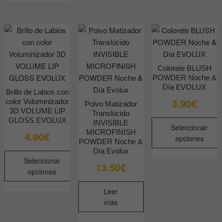
variantes.
opciones
producto
Las
se
tiene
opciones
pueden
múltiples
se
elegir
variantes.
pueden
en
Las
elegir
la
opciones
Colorete BLUSH
en
página
POWDER Noche &
se
la
de
Día EVOLUX
pueden
Brillo de Labios con
página
producto
3.90
€
color Voluminizador
elegir
Polvo Matizador
de
3D VOLUME LIP
Translúcido
en
producto
GLOSS EVOLUX
INVISIBLE
Seleccionar
la
MICROFINISH
4.90
€
opciones
página
POWDER Noche &
de
Día Evolux
Este
Seleccionar
producto
13.50
€
producto
opciones
tiene
Este
múltiples
Leer
producto
variantes.
más
tiene
Las