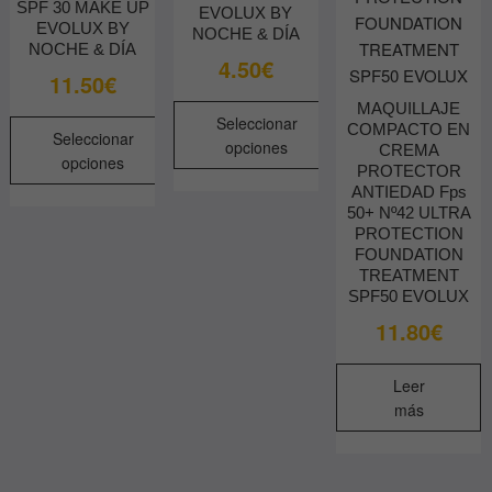
SPF 30 MAKE UP
EVOLUX BY
EVOLUX BY
NOCHE & DÍA
NOCHE & DÍA
4.50
€
11.50
€
MAQUILLAJE
Seleccionar
COMPACTO EN
Seleccionar
opciones
CREMA
opciones
PROTECTOR
Este
ANTIEDAD Fps
Este
producto
50+ Nº42 ULTRA
producto
tiene
PROTECTION
tiene
FOUNDATION
múltiples
múltiples
TREATMENT
variantes.
SPF50 EVOLUX
variantes.
Las
11.80
€
Las
opciones
opciones
se
se
Leer
pueden
pueden
más
elegir
elegir
en
en
la
la