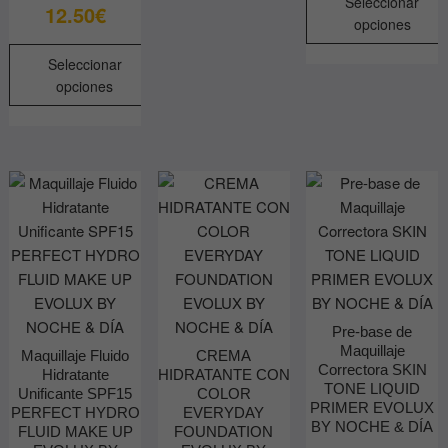
Seleccionar
12.50
€
Las
opciones
opciones
Este
Seleccionar
se
producto
opciones
pueden
tiene
Este
elegir
múltiples
producto
en
variantes.
tiene
la
Las
múltiples
página
opciones
variantes.
de
se
Las
producto
pueden
opciones
elegir
se
en
pueden
la
elegir
Pre-base de
página
Maquillaje
en
Maquillaje Fluido
CREMA
de
Correctora SKIN
Hidratante
HIDRATANTE CON
la
producto
TONE LIQUID
Unificante SPF15
COLOR
página
PRIMER EVOLUX
PERFECT HYDRO
EVERYDAY
de
BY NOCHE & DÍA
FLUID MAKE UP
FOUNDATION