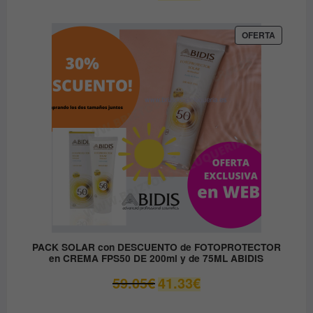
precio
precio
original
actual
era:
es:
PRODUC
OFERTA
EN
37.00€.
14.80€.
OFERTA
PACK SOLAR con DESCUENTO de FOTOPROTECTOR
en CREMA FPS50 DE 200ml y de 75ML ABIDIS
El
El
59.05
€
41.33
€
precio
precio
original
actual