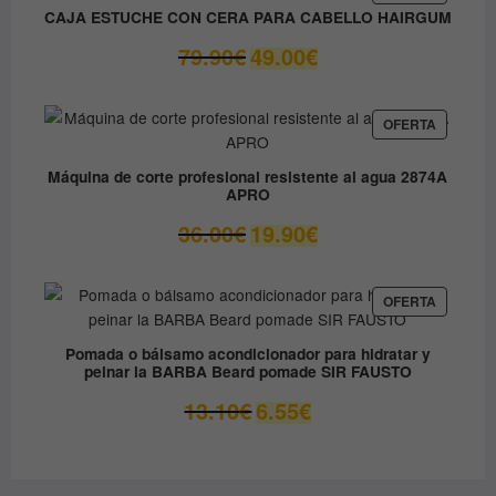
EN
9.80€.
8.90€.
CAJA ESTUCHE CON CERA PARA CABELLO HAIRGUM
OFERTA
El
El
79.90
€
49.00
€
precio
precio
original
actual
era:
es:
PRODUC
OFERTA
EN
79.90€.
49.00€.
OFERTA
Máquina de corte profesional resistente al agua 2874A
APRO
El
El
36.00
€
19.90
€
precio
precio
original
actual
era:
es:
PRODUC
OFERTA
EN
36.00€.
19.90€.
OFERTA
Pomada o bálsamo acondicionador para hidratar y
peinar la BARBA Beard pomade SIR FAUSTO
El
El
13.10
€
6.55
€
precio
precio
original
actual
era:
es: