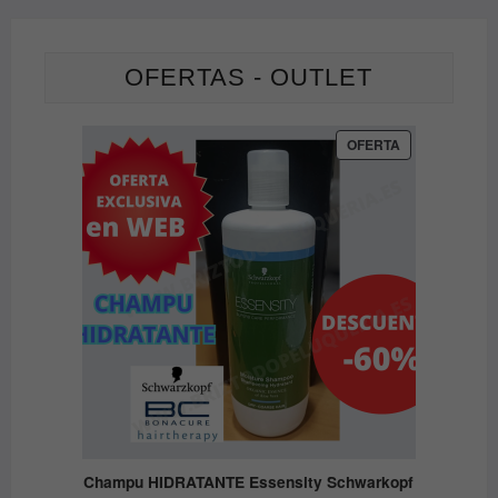
de
producto
OFERTAS - OUTLET
PRODUCTO
OFERTA
EN
OFERTA
Champu HIDRATANTE Essensity Schwarkopf