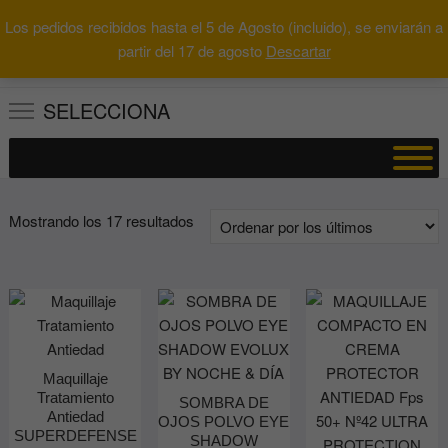
Saltar
Los pedidos recibidos hasta el 5 de Agosto (incluido), se enviarán a
al
0
Total
Buscar
partir del 17 de agosto
Descartar
0.00€
contenido
por:
SELECCIONA
Ordenado
Mostrando los 17 resultados
por
los
últimos
Maquillaje
Tratamiento
SOMBRA DE
Antiedad
OJOS POLVO EYE
SUPERDEFENSE
SHADOW