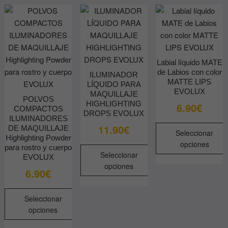
página
página
de
de
producto
producto
Labial líquido MATE
de Labios con color
ILUMINADOR
MATTE LIPS
LÍQUIDO PARA
EVOLUX
MAQUILLAJE
POLVOS
HIGHLIGHTING
6.90
€
COMPACTOS
DROPS EVOLUX
ILUMINADORES
11.90
€
DE MAQUILLAJE
Seleccionar
Highlighting Powder
opciones
para rostro y cuerpo
Seleccionar
EVOLUX
Este
opciones
6.90
€
producto
Este
tiene
producto
múltiples
Seleccionar
tiene
variantes.
opciones
múltiples
Las
Este