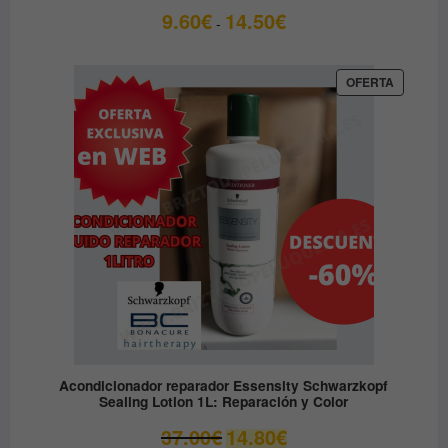
Rango
9.60
€
14.50
€
-
de
precios:
desde
PRODUC
OFERTA
EN
9.60€
OFERTA
hasta
14.50€
Acondicionador reparador Essensity Schwarzkopf
Sealing Lotion 1L: Reparación y Color
El
El
37.00
€
14.80
€