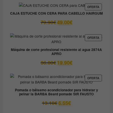
original
actual
era:
es:
PRODUC
OFERTA
EN
9.80€.
8.90€.
CAJA ESTUCHE CON CERA PARA CABELLO HAIRGUM
OFERTA
El
El
79.90
€
49.00
€
precio
precio
original
actual
era:
es:
PRODUC
OFERTA
EN
79.90€.
49.00€.
OFERTA
Máquina de corte profesional resistente al agua 2874A
APRO
El
El
36.00
€
19.90
€
precio
precio
original
actual
era:
es:
PRODUC
OFERTA
EN
36.00€.
19.90€.
OFERTA
Pomada o bálsamo acondicionador para hidratar y
peinar la BARBA Beard pomade SIR FAUSTO
El
El
13.10
€
6.55
€
precio
precio
original
actual