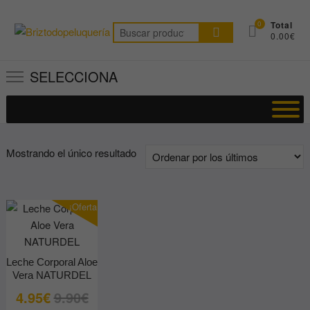
Saltar
al
0
Total
Buscar
0.00€
contenido
por:
SELECCIONA
Mostrando el único resultado
¡Oferta!
Leche Corporal Aloe
Vera NATURDEL
El
El
4.95
€
9.90
€