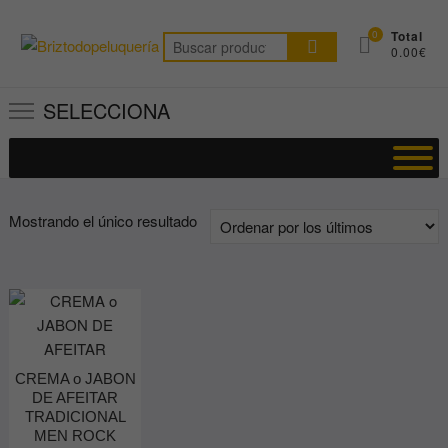
Saltar
al
0
Total
Buscar
0.00€
contenido
por:
SELECCIONA
Mostrando el único resultado
CREMA o JABON
DE AFEITAR
TRADICIONAL
MEN ROCK