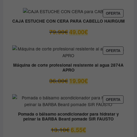
original
actual
era:
es:
PRODUC
OFERTA
EN
9.80€.
8.90€.
CAJA ESTUCHE CON CERA PARA CABELLO HAIRGUM
OFERTA
El
El
79.90
€
49.00
€
precio
precio
original
actual
era:
es:
PRODUC
OFERTA
EN
79.90€.
49.00€.
OFERTA
Máquina de corte profesional resistente al agua 2874A
APRO
El
El
36.00
€
19.90
€
precio
precio
original
actual
era:
es:
PRODUC
OFERTA
EN
36.00€.
19.90€.
OFERTA
Pomada o bálsamo acondicionador para hidratar y
peinar la BARBA Beard pomade SIR FAUSTO
El
El
13.10
€
6.55
€
precio
precio