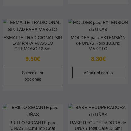
ESMALTE TRADICIONAL SIN
MOLDES para EXTENSIÓN
LAMPARA MASGLO
de UÑAS Rollo 100und
CREMOSO 13,5ml
MASGLO
9.50
€
8.30
€
Este
Seleccionar
Añadir al carrito
producto
opciones
tiene
múltiples
variantes.
Las
opciones
se
BRILLO SECANTE para
BASE RECUPERADORA de
pueden
UÑAS 13,5ml Top Coat
UÑAS Total Care 13,5ml