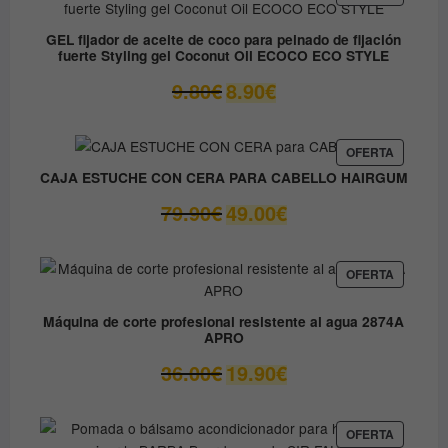
EN
12.30€.
6.15€.
OFERTA
GEL fijador de aceite de coco para peinado de fijación
fuerte Styling gel Coconut Oil ECOCO ECO STYLE
El
El
9.80
€
8.90
€
precio
precio
original
actual
era:
es:
PRODUC
OFERTA
EN
9.80€.
8.90€.
CAJA ESTUCHE CON CERA PARA CABELLO HAIRGUM
OFERTA
El
El
79.90
€
49.00
€
precio
precio
original
actual
era:
es:
PRODUC
OFERTA
EN
79.90€.
49.00€.
OFERTA
Máquina de corte profesional resistente al agua 2874A
APRO
El
El
36.00
€
19.90
€
precio
precio
original
actual
era:
es:
PRODUC
OFERTA