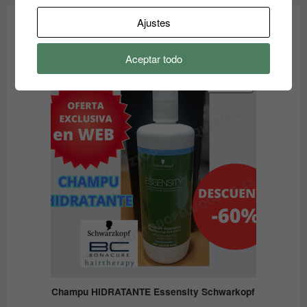
Ajustes
OFERTAS - OUTLET
Aceptar todo
PRODUCTO
OFERTA
EN
OFERTA
Champu HIDRATANTE Essensity Schwarkopf