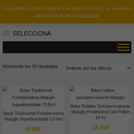
Saltar
Los pedidos recibidos hasta el 5 de Agosto (incluido), se enviarán a
al
0
Total
Buscar
partir del 17 de agosto
Descartar
0.00€
contenido
por:
SELECCIONA
Ordenado
Mostrando los 12 resultados
por
los
últimos
Base Rubber Semipermanente
Masglo Profesional Gel Polish
Base Tradicional Fortalecedora
14 ml
Masglo Inquebrantable 13.5ml
13.50
€
9.50
€