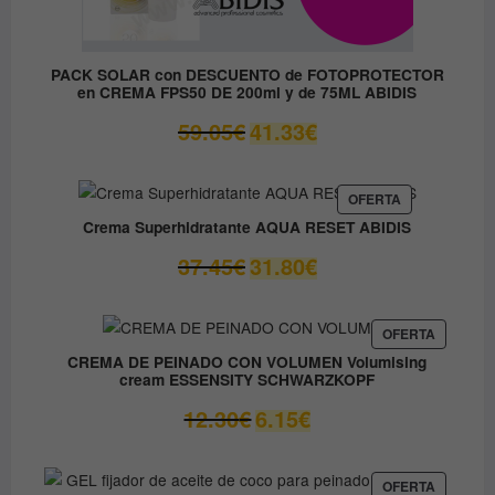
PACK SOLAR con DESCUENTO de FOTOPROTECTOR
en CREMA FPS50 DE 200ml y de 75ML ABIDIS
El
El
59.05
€
41.33
€
precio
precio
original
actual
era:
es:
PRODUCTO
OFERTA
EN
59.05€.
41.33€.
Crema Superhidratante AQUA RESET ABIDIS
OFERTA
El
El
37.45
€
31.80
€
precio
precio
original
actual
era:
es:
PRODUC
OFERTA
EN
37.45€.
31.80€.
CREMA DE PEINADO CON VOLUMEN Volumising
OFERTA
cream ESSENSITY SCHWARZKOPF
El
El
12.30
€
6.15
€
precio
precio
original
actual
era:
es:
PRODUC
OFERTA