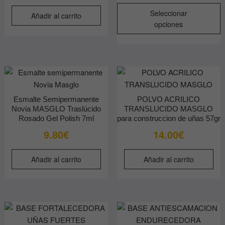
E
Seleccionar
Añadir al carrito
p
opciones
t
m
v
L
o
s
Esmalte Semipermanente
POLVO ACRILICO
p
Novia MASGLO Traslúcido
TRANSLUCIDO MASGLO
e
Rosado Gel Polish 7ml
para construccion de uñas 57gr
e
9.80
€
14.00
€
l
p
Añadir al carrito
Añadir al carrito
d
p