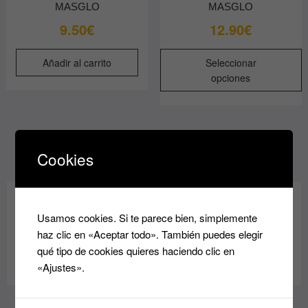
elegir
MASGLO
MASGLO
en
9.50
€
12.90
€
la
página
E
Añadir al carrito
Seleccionar
de
p
opciones
producto
t
m
v
L
o
Cookies
s
p
e
MARCAS
Usamos cookies. Si te parece bien, simplemente
e
haz clic en «Aceptar todo». También puedes elegir
l
qué tipo de cookies quieres haciendo clic en
p
«Ajustes».
d
p