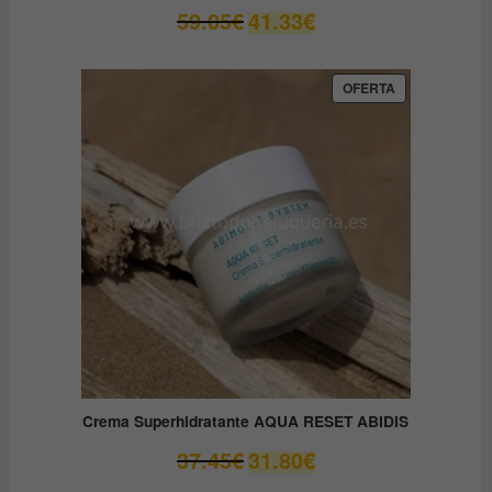
El
El
59.05
€
41.33
€
precio
precio
original
actual
era:
es:
PRODUCTO
OFERTA
EN
59.05€.
41.33€.
OFERTA
Crema Superhidratante AQUA RESET ABIDIS
El
El
37.45
€
31.80
€
precio
precio