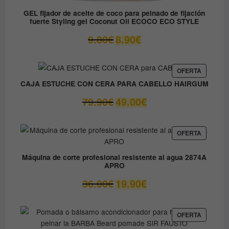
GEL fijador de aceite de coco para peinado de fijación
fuerte Styling gel Coconut Oil ECOCO ECO STYLE
El
El
9.80
€
8.90
€
precio
precio
original
actual
era:
es:
PRODUC
OFERTA
EN
9.80€.
8.90€.
CAJA ESTUCHE CON CERA PARA CABELLO HAIRGUM
OFERTA
El
El
79.90
€
49.00
€
precio
precio
original
actual
era:
es:
PRODUC
OFERTA
EN
79.90€.
49.00€.
OFERTA
Máquina de corte profesional resistente al agua 2874A
APRO
El
El
36.00
€
19.90
€
precio
precio
original
actual
era:
es:
PRODUC
OFERTA
EN
36.00€.
19.90€.