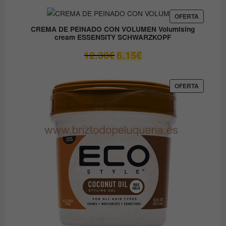
original
actual
era:
es:
PRODUC
OFERTA
EN
37.45€.
31.80€.
CREMA DE PEINADO CON VOLUMEN Volumising
OFERTA
cream ESSENSITY SCHWARZKOPF
El
El
12.30
€
6.15
€
precio
precio
original
actual
era:
es:
PRODUC
OFERTA
EN
12.30€.
6.15€.
OFERTA