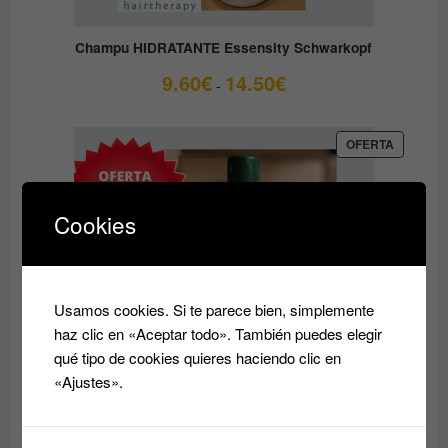
Champu HIDRATANTE Essensity Schwarkopf
Rango
9.60
€
14.50
€
-
de
precios:
desde
PRODUC
OFERTA
EN
9.60€
OFERTA
hasta
14.50€
Cookies
Usamos cookies. Si te parece bien, simplemente
haz clic en «Aceptar todo». También puedes elegir
qué tipo de cookies quieres haciendo clic en
«Ajustes».
Acondicionador reparador Essensity Schwarzkopf