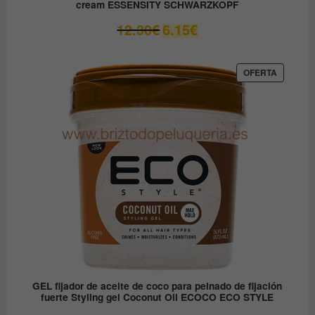
cream ESSENSITY SCHWARZKOPF
El
El
12.30
€
6.15
€
precio
precio
original
actual
era:
es:
PRODUC
OFERTA
EN
12.30€.
6.15€.
OFERTA
GEL fijador de aceite de coco para peinado de fijación
fuerte Styling gel Coconut Oil ECOCO ECO STYLE