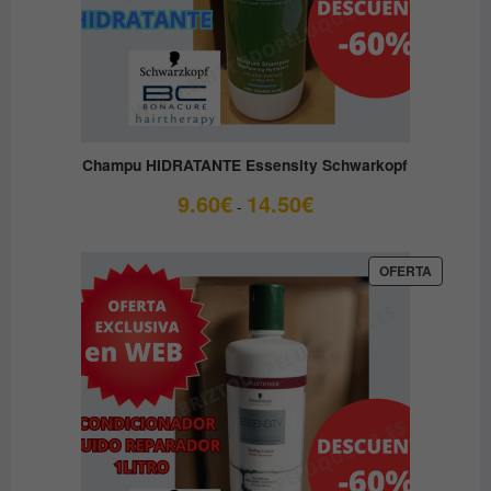
Champu HIDRATANTE Essensity Schwarkopf
Rango
9.60
€
14.50
€
-
de
precios:
desde
PRODUC
OFERTA
EN
9.60€
OFERTA
hasta
14.50€