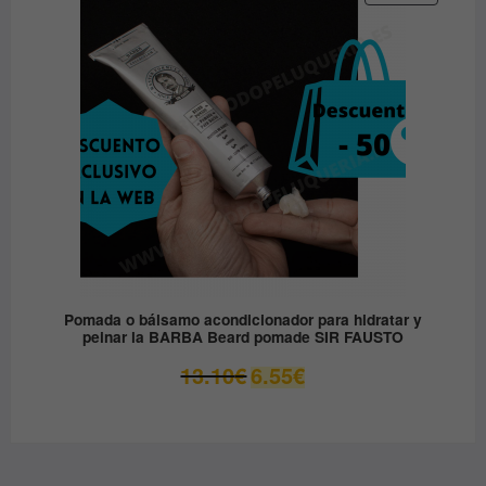
EN
36.00€.
19.90€.
OFERTA
Pomada o bálsamo acondicionador para hidratar y
peinar la BARBA Beard pomade SIR FAUSTO
El
El
13.10
€
6.55
€
precio
precio
original
actual
era:
es:
13.10€.
6.55€.