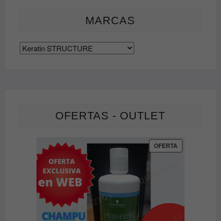
elegir
MARCAS
en
la
página
de
producto
OFERTAS - OUTLET
PRODUCTO
OFERTA
EN
OFERTA