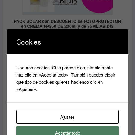
PACK SOLAR con DESCUENTO de FOTOPROTECTOR
en CREMA FPS50 DE 200ml y de 75ML ABIDIS
El
El
59.05
€
41.33
€
Cookies
precio
precio
original
actual
era:
es:
PRODUCTO
OFERTA
EN
59.05€.
41.33€.
OFERTA
Usamos cookies. Si te parece bien, simplemente
haz clic en «Aceptar todo». También puedes elegir
qué tipo de cookies quieres haciendo clic en
«Ajustes».
Ajustes
Aceptar todo