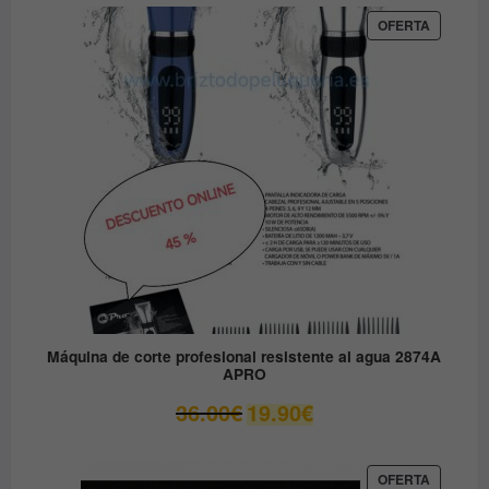
era:
es:
PRODUC
OFERTA
EN
79.90€.
49.00€.
OFERTA
Máquina de corte profesional resistente al agua 2874A
APRO
El
El
36.00
€
19.90
€
precio
precio
original
actual
era:
es:
PRODUC
OFERTA