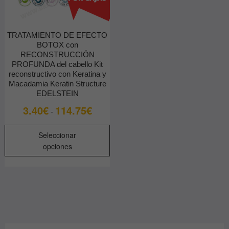
TRATAMIENTO DE EFECTO
BOTOX con
RECONSTRUCCIÓN
PROFUNDA del cabello Kit
reconstructivo con Keratina y
Macadamia Keratin Structure
EDELSTEIN
Rango
3.40
€
114.75
€
-
de
Este
precios:
Seleccionar
producto
desde
opciones
tiene
3.40€
múltiples
hasta
variantes.
114.75€
Las
opciones
se
pueden