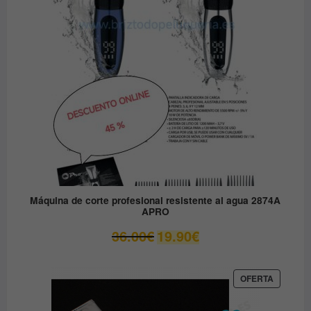
EN
79.90€.
49.00€.
OFERTA
Máquina de corte profesional resistente al agua 2874A
APRO
El
El
36.00
€
19.90
€
precio
precio
original
actual
era:
es:
PRODUC
OFERTA
EN
36.00€.
19.90€.
OFERTA