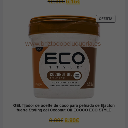
12.30
€
6.15
€
precio
precio
original
actual
era:
es:
PRODUC
OFERTA
EN
12.30€.
6.15€.
OFERTA
GEL fijador de aceite de coco para peinado de fijación
fuerte Styling gel Coconut Oil ECOCO ECO STYLE
El
El
9.80
€
8.90
€
precio
precio