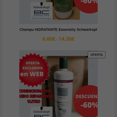
Champu HIDRATANTE Essensity Schwarkopf
Rango
9.60
€
14.50
€
-
de
precios:
desde
PRODUC
OFERTA
EN
9.60€
OFERTA
hasta
14.50€