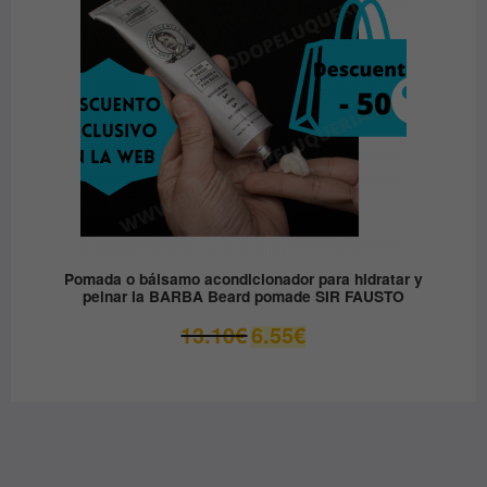
Pomada o bálsamo acondicionador para hidratar y
peinar la BARBA Beard pomade SIR FAUSTO
El
El
13.10
€
6.55
€
precio
precio
original
actual
era:
es:
13.10€.
6.55€.