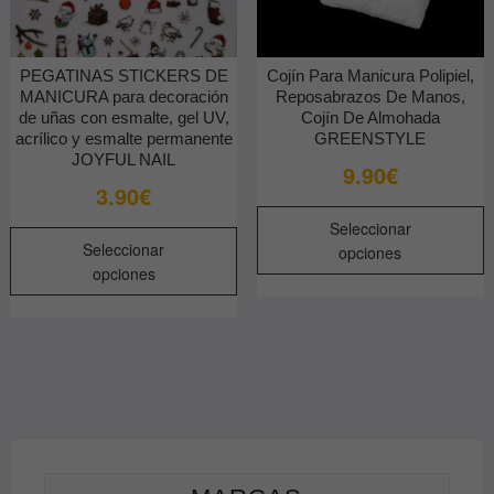
PEGATINAS STICKERS DE
Cojín Para Manicura Polipiel,
MANICURA para decoración
Reposabrazos De Manos,
de uñas con esmalte, gel UV,
Cojín De Almohada
acrílico y esmalte permanente
GREENSTYLE
JOYFUL NAIL
9.90
€
3.90
€
E
Seleccionar
Este
p
Seleccionar
opciones
producto
t
opciones
tiene
m
múltiples
v
variantes.
L
Las
o
opciones
s
se
p
pueden
e
elegir
e