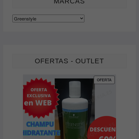
MARCAS
en
l
la
p
página
d
de
p
producto
OFERTAS - OUTLET
PRODUCTO
OFERTA
EN
OFERTA