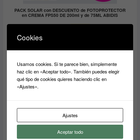
PACK SOLAR con DESCUENTO de FOTOPROTECTOR
en CREMA FPS50 DE 200ml y de 75ML ABIDIS
El
El
59.05
€
41.33
€
precio
precio
Cookies
original
actual
era:
es:
PRODUCTO
OFERTA
EN
59.05€.
41.33€.
OFERTA
Usamos cookies. Si te parece bien, simplemente
haz clic en «Aceptar todo». También puedes elegir
qué tipo de cookies quieres haciendo clic en
«Ajustes».
Ajustes
Aceptar todo
Crema Superhidratante AQUA RESET ABIDIS