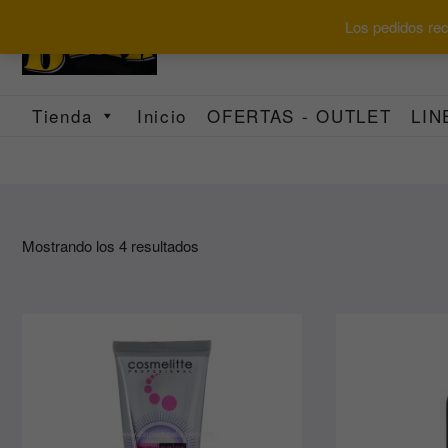
Saltar
Los pedidos reci
al
contenido
Tienda
Inicio
OFERTAS - OUTLET
LIN
Ordenado
Mostrando los 4 resultados
por
los
últimos