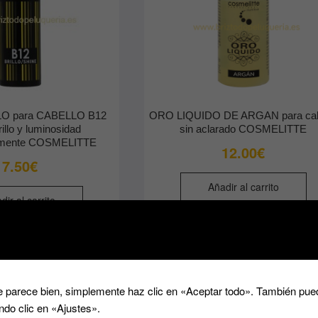
O para CABELLO B12
ORO LIQUIDO DE ARGAN para cab
illo y luminosidad
sin aclarado COSMELITTE
eamente COSMELITTE
12.00
€
7.50
€
Añadir al carrito
dir al carrito
 parece bien, simplemente haz clic en «Aceptar todo». También pued
ndo clic en «Ajustes».