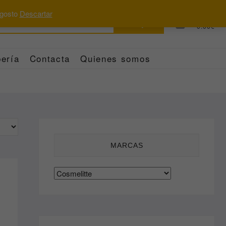
 agosto
Descartar
Buscar
0
Total
0.00€
por:
ería
Contacta
Quienes somos
MARCAS