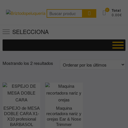
Saltar
al
0
Total
Buscar
0.00€
contenido
por:
SELECCIONA
Ordenado
Mostrando los 2 resultados
por
los
últimos
ESPEJO de MESA
Maquina
DOBLE CARA X1-
recortadora nariz y
X10 profesional
orejas Ear & Nose
BARBASOL
Trimmer