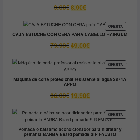
El
El
9.80
€
8.90
€
precio
precio
original
actual
era:
es:
PRODUC
OFERTA
EN
9.80€.
8.90€.
CAJA ESTUCHE CON CERA PARA CABELLO HAIRGUM
OFERTA
El
El
79.90
€
49.00
€
precio
precio
original
actual
era:
es:
PRODUC
OFERTA
EN
79.90€.
49.00€.
OFERTA
Máquina de corte profesional resistente al agua 2874A
APRO
El
El
36.00
€
19.90
€
precio
precio
original
actual
era:
es:
PRODUC
OFERTA
EN
36.00€.
19.90€.
OFERTA
Pomada o bálsamo acondicionador para hidratar y
peinar la BARBA Beard pomade SIR FAUSTO