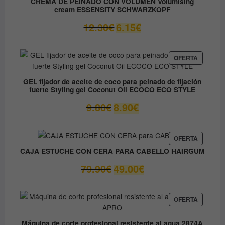
CREMA DE PEINADO CON VOLUMEN Volumising
OFERTA
cream ESSENSITY SCHWARZKOPF
El
El
12.30
€
6.15
€
precio
precio
original
actual
era:
es:
PRODUC
OFERTA
EN
12.30€.
6.15€.
OFERTA
GEL fijador de aceite de coco para peinado de fijación
fuerte Styling gel Coconut Oil ECOCO ECO STYLE
El
El
9.80
€
8.90
€
precio
precio
original
actual
era:
es:
PRODUC
OFERTA
EN
9.80€.
8.90€.
CAJA ESTUCHE CON CERA PARA CABELLO HAIRGUM
OFERTA
El
El
79.90
€
49.00
€
precio
precio
original
actual
era:
es:
PRODUC
OFERTA
EN
79.90€.
49.00€.
OFERTA
Máquina de corte profesional resistente al agua 2874A