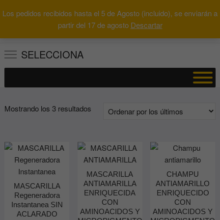
Saltar
Los pedidos recibidos hasta el 5 de Agosto (incluido), se enviarán a
al
0
Total
Buscar
partir del 17 de agosto
Descartar
0.00€
contenido
por:
SELECCIONA
Ordenado
Mostrando los 3 resultados
por
los
últimos
MASCARILLA
CHAMPU
ANTIAMARILLA
ANTIAMARILLO
MASCARILLA
ENRIQUECIDA
ENRIQUECIDO
Regeneradora
CON
CON
Instantanea SIN
AMINOACIDOS Y
AMINOACIDOS Y
ACLARADO