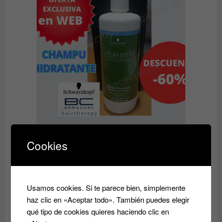
OFERTA
Champu HIDRATANTE Essensity Schwarkopf
Cookies
Rango
9.60
€
14.50
€
-
de
precios:
desde
PRODUC
OFERTA
Usamos cookies. Si te parece bien, simplemente
EN
9.60€
haz clic en «Aceptar todo». También puedes elegir
OFERTA
hasta
qué tipo de cookies quieres haciendo clic en
14.50€