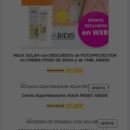
PACK SOLAR con DESCUENTO de FOTOPROTECTOR
en CREMA FPS50 DE 200ml y de 75ML ABIDIS
El
El
59.05
€
41.33
€
precio
precio
original
actual
era:
es:
PRODUCTO
OFERTA
EN
59.05€.
41.33€.
Crema Superhidratante AQUA RESET ABIDIS
OFERTA
El
El
37.45
€
31.80
€
precio
precio
original
actual
era:
es:
PRODUC
OFERTA
EN
37.45€.
31.80€.