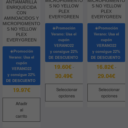
MICROPIGMENTO
MICROPIGMENTO
ANTIAMARILLA
S NO YELLOW
S NO YELLOW
ENRIQUECIDA
PLEX
PLEX
CON
EVERYGREEN
EVERYGREEN
AMINOACIDOS Y
MICROPIGMENTO
☀️Promoción
☀️Promoción
S NO YELLOW
Verano: Usa el
Verano: Usa el
PLEX
cupón
cupón
EVERYGREEN
VERANO22
VERANO22
☀️Promoción
y consigue
22%
y consigue
22%
Verano: Usa el
DE DESCUENTO
DE DESCUENTO
cupón
19.60
€
16.82
€
-
-
VERANO22
Rango
Rango
30.49
€
29.04
€
y consigue
22%
DE DESCUENTO
de
de
precios:
precios
19.97
€
Seleccionar
Seleccionar
desde
desde
opciones
opciones
19.60€
16.82€
Añadir
Este
Este
hasta
hasta
al
producto
producto
30.49€
29.04€
carrito
tiene
tiene
múltiples
múltiples